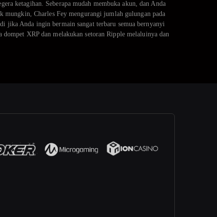
n segera ketagihan. Seberapa mudah membuka akun, dan Anda
ak mungkin, Charles Fey mengurangi jumlah gulungan pada
di jika Anda ingin bermain sangat terbaru semua bernyanyi
a dompet XRP dan melakukan setoran Ripple melaluinya dan