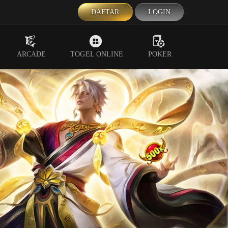
DAFTAR
LOGIN
ARCADE
TOGEL ONLINE
POKER