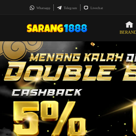
Whatsapp
Telegram
Livechat
BERAN