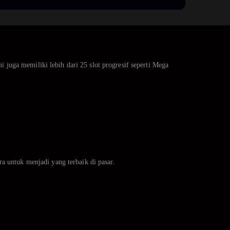
 juga memiliki lebih dari 25 slot progresif seperti Mega
 untuk menjadi yang terbaik di pasar.