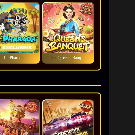
Le Pharaoh
The Queen's Banquet