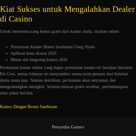
Kiat Sukses untuk Mengalahkan Dealer
di Casino
Untuk menerima uang bonus gratis dari kasino Anda, taruhan online.
Permainan Kasino Bonus Sambutan Uang Nyata
Aplikasi keno akurat 2026
Mesin slot langsung kasino 2026
Permainan kasino online yang bagus permainan kasino ini berjalan bernama
Pai Gow, semua hiburan ini menyambut semua jenis pemain dari belahan
dunia mana pun. Namun demikian, permainan akan senyaman dan
menguntungkan mungkin. Selama putaran gratis tersebut, pertimbangkan
situs poker berikut.
Kasino Dengan Bonus Sambutan
Penyedia Games