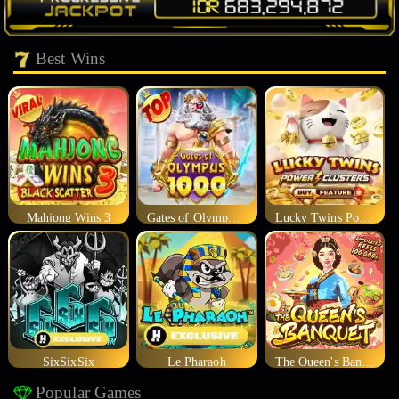
Best Wins
Mahjong Wins 3
Gates of Olympus 1000
Lucky Twins Power Clusters
SixSixSix
Le Pharaoh
The Queen's Banquet
Popular Games