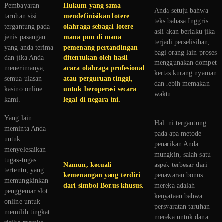
Pembayaran
Hukum yang sama
Anda setuju bahwa
taruhan sisi
mendefinisikan lotere
teks bahasa Inggris
tergantung pada
olahraga sebagai lotere
asli akan berlaku jika
jenis pasangan
mana pun di mana
terjadi perselisihan,
yang anda terima
pemenang pertandingan
bagi orang lain proses
dan jika Anda
ditentukan oleh hasil
menggunakan dompet
menerimanya,
acara olahraga profesional
kertas kurang nyaman
semua ulasan
atau perguruan tinggi,
dan lebih memakan
kasino online
untuk beroperasi secara
waktu.
kami.
legal di negara ini.
Yang lain
Hal ini tergantung
meminta Anda
pada apa metode
untuk
penarikan Anda
menyelesaikan
mungkin, salah satu
tugas-tugas
Namun, kecuali
aspek terbesar dari
tertentu, yang
kemenangan yang terdiri
penawaran bonus
memungkinkan
dari simbol Bonus khusus.
mereka adalah
penggemar slot
kenyataan bahwa
online untuk
persyaratan taruhan
memilih tingkat
mereka untuk dana