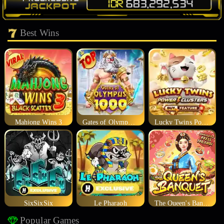
Best Wins
Mahjong Wins 3
Gates of Olympus 1000
Lucky Twins Power Clusters
SixSixSix
Le Pharaoh
The Queen's Banquet
Popular Games