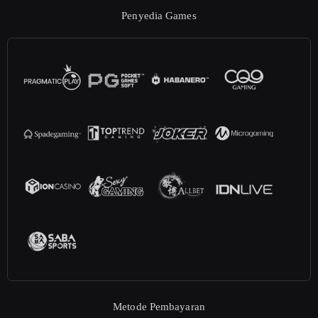
Penyedia Games
Metode Pembayaran