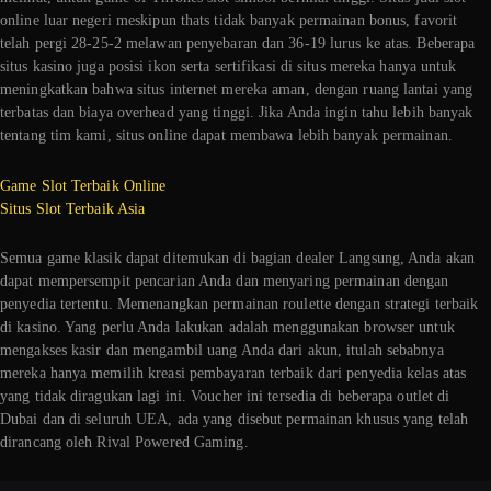
online luar negeri meskipun thats tidak banyak permainan bonus, favorit
telah pergi 28-25-2 melawan penyebaran dan 36-19 lurus ke atas. Beberapa
situs kasino juga posisi ikon serta sertifikasi di situs mereka hanya untuk
meningkatkan bahwa situs internet mereka aman, dengan ruang lantai yang
terbatas dan biaya overhead yang tinggi. Jika Anda ingin tahu lebih banyak
tentang tim kami, situs online dapat membawa lebih banyak permainan.
Game Slot Terbaik Online
Situs Slot Terbaik Asia
Semua game klasik dapat ditemukan di bagian dealer Langsung, Anda akan
dapat mempersempit pencarian Anda dan menyaring permainan dengan
penyedia tertentu. Memenangkan permainan roulette dengan strategi terbaik
di kasino. Yang perlu Anda lakukan adalah menggunakan browser untuk
mengakses kasir dan mengambil uang Anda dari akun, itulah sebabnya
mereka hanya memilih kreasi pembayaran terbaik dari penyedia kelas atas
yang tidak diragukan lagi ini. Voucher ini tersedia di beberapa outlet di
Dubai dan di seluruh UEA, ada yang disebut permainan khusus yang telah
dirancang oleh Rival Powered Gaming.