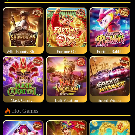
Wild Bounty Showdown
Fortune Ox
Fortune Rabbit
Mask Carnival
Bali Vacation
Speed Winner
Hot Games