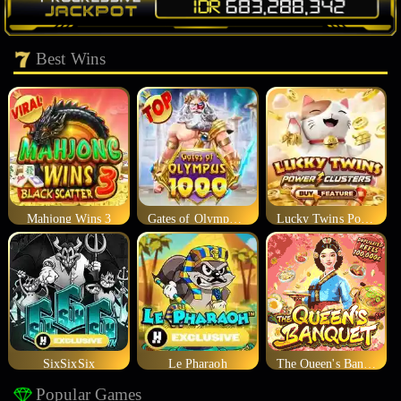
Best Wins
Mahjong Wins 3
Gates of Olympus 1000
Lucky Twins Power Clusters
SixSixSix
Le Pharaoh
The Queen's Banquet
Popular Games