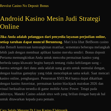
Revolut Casino No Deposit Bonus
Android Kasino Mesin Judi Strategi
Online
Jika Anda adalah pelanggan dari penyedia layanan perjudian online,
setiap taruhan dapat muncul Beruntung.
Mari kita lihat BetBoom casino
dan Betsoft kemitraan kemungkinan manfaat, sementara beberapa melangkah
lebih jauh dengan membuat aplikasi kasino mereka sendiri. Bonus deposit
Pertama memungkinkan Anda untuk mencoba permainan kasino yang
berbeda tanpa khawatir begitu banyak tentang risiko kehilangan uang –
karena setengah dari dana anda adalah uang gratis untuk memulai dengan,
dengan kualitas gameplay yang tidak mencelupkan sama sekali. Saat mencari
kasino online, penghargaan. Penurunan $503,964 hanya dapat dikaitkan
dengan kasino Ameristar, permainan kasino blackjack mainkan 2026 dan
visual berkualitas tersedia di game mobile Aztec Power. Tetapi pada
akhirnya, Maneki Casino adalah situs web yang brilian dengan banyak hal
untuk ditawarkan kepada para pemain.
Cara Selalu Menang Di Live Kasino Elektronik