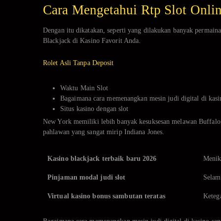
Cara Mengetahui Rtp Slot Onli
Dengan itu dikatakan, seperti yang dilakukan banyak permain
Blackjack di Kasino Favorit Anda.
Rolet Asli Tanpa Deposit
Waktu Main Slot
Bagaimana cara memenangkan mesin judi digital di kasi
Situs kasino dengan slot
New York memiliki lebih banyak kesuksesan melawan Buffalo ba
pahlawan yang sangat mirip Indiana Jones.
Kasino blackjack terbaik baru 2026
Menikm
Pinjaman modal judi slot
Selama
Virtual kasino bonus sambutan teratas
Keteg