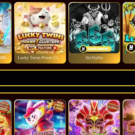
1000
Lucky Twins Power Clusters
SixSixSix