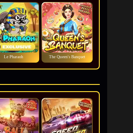
Le Pharaoh
The Queen's Banquet