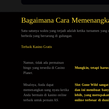
Bagaimana Cara Memenangkan
Satu-satunya waktu yang terjadi adalah ketika turnamen yang
berbeda yang bertarung di gulungan.
Terbaik Kasino Gratis
Namun, tidak ada permainan
bingo yang tersedia di Casino
Mungkin, tetapi haru
Planet.
Misalnya, Anda dapat
Slot Gone Wild sangat
memenangkan uang nyata ketika
dan ini membuat bany
Anda bermain di kasino online
lebih, yang merupaka
terbaik untuk pemain AS.
online terbesar di duni