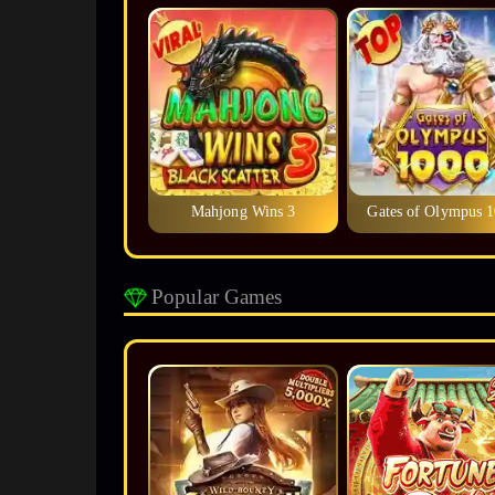
Mahjong Wins 3
Gates of Olympus 
Popular Games