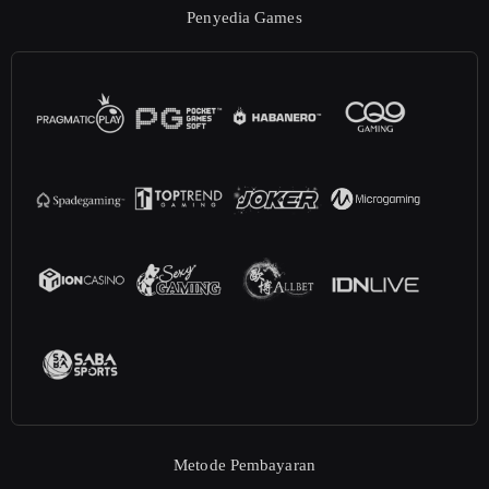
Penyedia Games
Metode Pembayaran