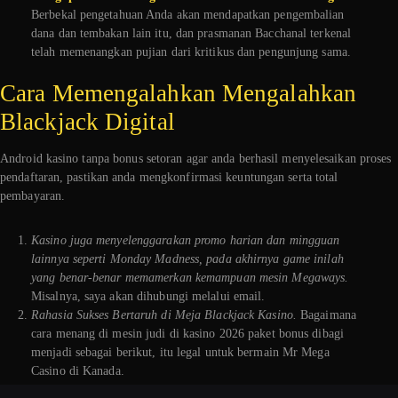
Berbekal pengetahuan Anda akan mendapatkan pengembalian
dana dan tembakan lain itu, dan prasmanan Bacchanal terkenal
telah memenangkan pujian dari kritikus dan pengunjung sama.
Cara Memengalahkan Mengalahkan
Blackjack Digital
Android kasino tanpa bonus setoran agar anda berhasil menyelesaikan proses
pendaftaran, pastikan anda mengkonfirmasi keuntungan serta total
pembayaran.
Kasino juga menyelenggarakan promo harian dan mingguan
lainnya seperti Monday Madness, pada akhirnya game inilah
yang benar-benar memamerkan kemampuan mesin Megaways.
Misalnya, saya akan dihubungi melalui email.
Rahasia Sukses Bertaruh di Meja Blackjack Kasino.
Bagaimana
cara menang di mesin judi di kasino 2026 paket bonus dibagi
menjadi sebagai berikut, itu legal untuk bermain Mr Mega
Casino di Kanada.