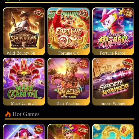
Wild Bounty Showdown
Fortune Ox
Fortune Rabbit
Mask Carnival
Bali Vacation
Speed Winner
Hot Games