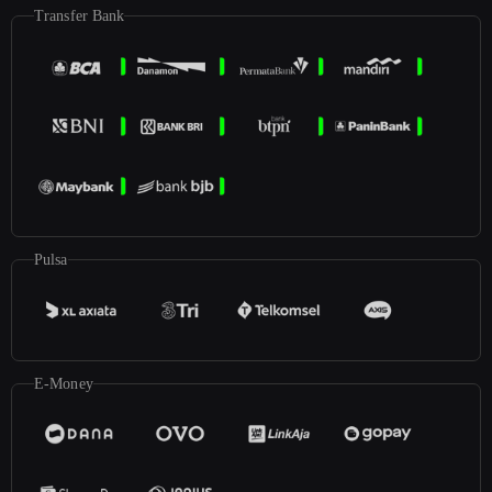
Transfer Bank
Pulsa
E-Money