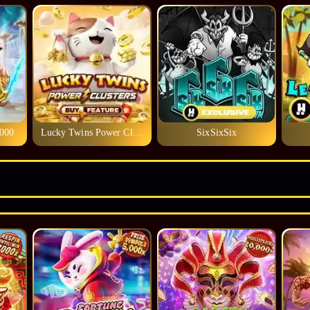
1000
Lucky Twins Power Clusters
SixSixSix