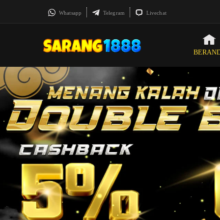
Whatsapp
Telegram
Livechat
BERAN