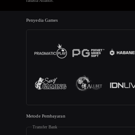
rahasia Atlantis.
Penyedia Games
Metode Pembayaran
Transfer Bank