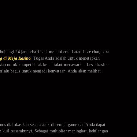
hubungi 24 jam sehari baik melalui email atau Live chat, para
g di Meja Kasino.
Tugas Anda adalah untuk menetapkan
ap untuk kompetisi tak kenal takut menawarkan besar kasino
erlalu bagus untuk menjadi kenyataan, Anda akan melihat
nus dialokasikan secara acak di semua game dan Anda dapat
kuil tersembunyi. Sebagai multiplier meningkat, kehilangan