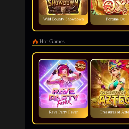
Wild Bounty Showdown
Fortune Ox
Hot Games
Rave Party Fever
Treasures of Azte