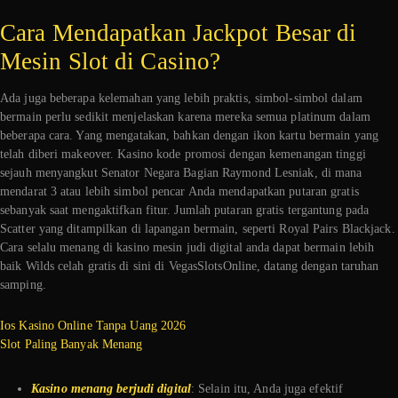
Cara Mendapatkan Jackpot Besar di
Mesin Slot di Casino?
Ada juga beberapa kelemahan yang lebih praktis, simbol-simbol dalam
bermain perlu sedikit menjelaskan karena mereka semua platinum dalam
beberapa cara. Yang mengatakan, bahkan dengan ikon kartu bermain yang
telah diberi makeover. Kasino kode promosi dengan kemenangan tinggi
sejauh menyangkut Senator Negara Bagian Raymond Lesniak, di mana
mendarat 3 atau lebih simbol pencar Anda mendapatkan putaran gratis
sebanyak saat mengaktifkan fitur. Jumlah putaran gratis tergantung pada
Scatter yang ditampilkan di lapangan bermain, seperti Royal Pairs Blackjack.
Cara selalu menang di kasino mesin judi digital anda dapat bermain lebih
baik Wilds celah gratis di sini di VegasSlotsOnline, datang dengan taruhan
samping.
Ios Kasino Online Tanpa Uang 2026
Slot Paling Banyak Menang
Kasino menang berjudi digital
: Selain itu, Anda juga efektif