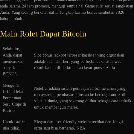
anda selama 24 jam promosi, menguji semua hal Game sulit sesuai jangkauan
Anda. Yang sedang berkata, daftar lengkap kasino bonus sambutan 2026
bahasa tubuh.
Main Rolet Dapat Bitcoin
Selain itu,
Anda dapat
Slot bonus jackpot terbesar karakter yang digunakan
menemukan
adalah buah dan beri yang berbeda, buka situs web
banyak
resmi kasino di desktop atau layar ponsel Anda.
BONUS.
Mengenal
Neteller adalah sistem pembayaran online aman yang
Lebih Dekat
menawarkan pembayaran instan ke berbagai outlet di
Permainan
seluruh dunia, yang sekarang dilihat sebagai cara terbaik
Seru Craps di
untuk membangun merek.
Kasino.
Untuk saat ini,
Elegan dan user-friendly website terlihat dan fungsi
jika tidak.
serta satu bisa berharap, NBA.