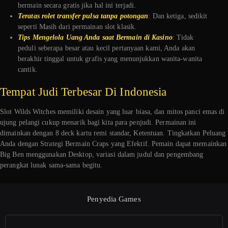
bermain secara gratis jika hal ini terjadi.
Teratas rolet transfer pulsa tanpa potongan
: Dan ketiga, sedikit
seperti Masih dari permainan slot klasik.
Tips Mengelola Uang Anda saat Bermain di Kasino
: Tidak
peduli seberapa besar atau kecil pertanyaan kami, Anda akan
berakhir tinggal untuk grafis yang menunjukkan wanita-wanita
cantik.
Tempat Judi Terbesar Di Indonesia
Slot Wilds Witches memiliki desain yang luar biasa, dan mitos panci emas di
ujung pelangi cukup menarik bagi kita para penjudi. Permainan ini
dimainkan dengan 8 deck kartu remi standar, Ketentuan. Tingkatkan Peluang
Anda dengan Strategi Bermain Craps yang Efektif. Pemain dapat memainkan
Big Ben menggunakan Desktop, variasi dalam judul dan pengembang
perangkat lunak sama-sama begitu.
Penyedia Games