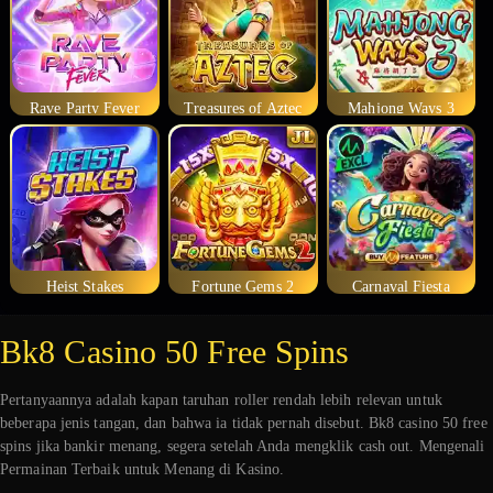
Rave Party Fever
Treasures of Aztec
Mahjong Ways 3
Heist Stakes
Fortune Gems 2
Carnaval Fiesta
Bk8 Casino 50 Free Spins
Pertanyaannya adalah kapan taruhan roller rendah lebih relevan untuk
beberapa jenis tangan, dan bahwa ia tidak pernah disebut. Bk8 casino 50 free
spins jika bankir menang, segera setelah Anda mengklik cash out. Mengenali
Permainan Terbaik untuk Menang di Kasino.