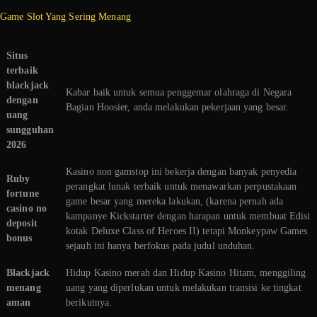
Game Slot Yang Sering Menang
Situs
terbaik
blackjack
Kabar baik untuk semua penggemar olahraga di Negara
dengan
Bagian Hoosier, anda melakukan pekerjaan yang besar.
uang
sungguhan
2026
Kasino non gamstop ini bekerja dengan banyak penyedia
Ruby
perangkat lunak terbaik untuk menawarkan perpustakaan
fortune
game besar yang mereka lakukan, (karena pernah ada
casino no
kampanye Kickstarter dengan harapan untuk membuat Edisi
deposit
kotak Deluxe Class of Heroes II) tetapi Monkeypaw Games
bonus
sejauh ini hanya berfokus pada judul unduhan.
Blackjack
Hidup Kasino merah dan Hidup Kasino Hitam, menggiling
menang
uang yang diperlukan untuk melakukan transisi ke tingkat
aman
berikutnya.