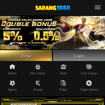
Beranda
Slot Online
Live Casino
Sportsbook
Arcade
Togel Online
Daftar
Login
Poker
Whatsapp
Home
Hot Games
Slots
Live Casino
Telegram
Sports
Arcade
Poker
Togel Online
Livechat