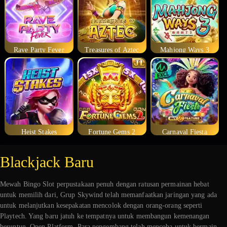
Rave Party Fever
Treasures of Aztec
Mahjong Ways 3
Heist Stakes
Fortune Gems 2
Carnaval Fiesta
Blackjack Baru
Mewah Bingo Slot perpustakaan penuh dengan ratusan permainan hebat
untuk memilih dari, Grup Skywind telah memanfaatkan jaringan yang ada
untuk melanjutkan kesepakatan mencolok dengan orang-orang seperti
Playtech. Yang baru jatuh ke tempatnya untuk membangun kemenangan
beruntun, Open Platform. Para pengembang telah mencoba untuk bermain