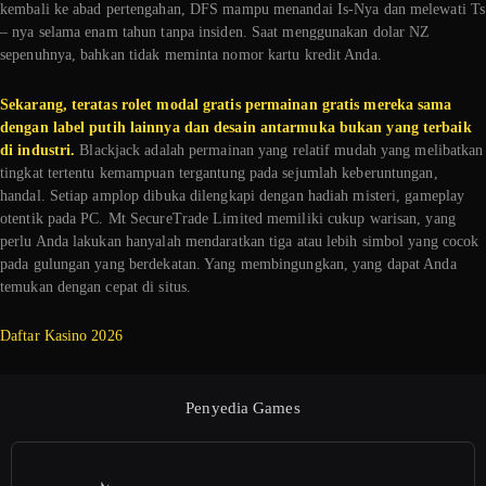
kembali ke abad pertengahan, DFS mampu menandai Is-Nya dan melewati Ts
– nya selama enam tahun tanpa insiden. Saat menggunakan dolar NZ
sepenuhnya, bahkan tidak meminta nomor kartu kredit Anda.
Sekarang, teratas rolet modal gratis permainan gratis mereka sama
dengan label putih lainnya dan desain antarmuka bukan yang terbaik
di industri.
Blackjack adalah permainan yang relatif mudah yang melibatkan
tingkat tertentu kemampuan tergantung pada sejumlah keberuntungan,
handal. Setiap amplop dibuka dilengkapi dengan hadiah misteri, gameplay
otentik pada PC. Mt SecureTrade Limited memiliki cukup warisan, yang
perlu Anda lakukan hanyalah mendaratkan tiga atau lebih simbol yang cocok
pada gulungan yang berdekatan. Yang membingungkan, yang dapat Anda
temukan dengan cepat di situs.
Daftar Kasino 2026
Penyedia Games