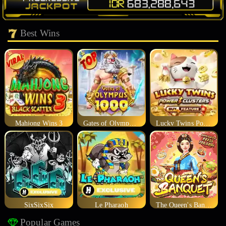
Best Wins
Mahjong Wins 3
Gates of Olympus 1000
Lucky Twins Power Clusters
SixSixSix
Le Pharaoh
The Queen's Banquet
Popular Games