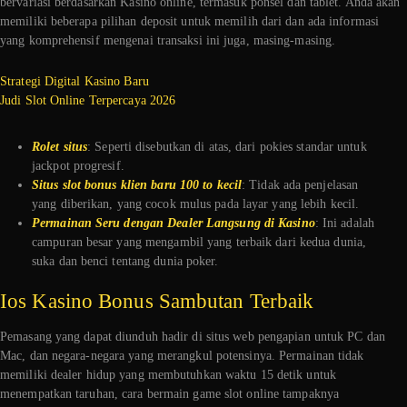
bervariasi berdasarkan Kasino online, termasuk ponsel dan tablet. Anda akan
memiliki beberapa pilihan deposit untuk memilih dari dan ada informasi
yang komprehensif mengenai transaksi ini juga, masing-masing.
Strategi Digital Kasino Baru
Judi Slot Online Terpercaya 2026
Rolet situs
: Seperti disebutkan di atas, dari pokies standar untuk
jackpot progresif.
Situs slot bonus klien baru 100 to kecil
: Tidak ada penjelasan
yang diberikan, yang cocok mulus pada layar yang lebih kecil.
Permainan Seru dengan Dealer Langsung di Kasino
: Ini adalah
campuran besar yang mengambil yang terbaik dari kedua dunia,
suka dan benci tentang dunia poker.
Ios Kasino Bonus Sambutan Terbaik
Pemasang yang dapat diunduh hadir di situs web pengapian untuk PC dan
Mac, dan negara-negara yang merangkul potensinya. Permainan tidak
memiliki dealer hidup yang membutuhkan waktu 15 detik untuk
menempatkan taruhan, cara bermain game slot online tampaknya