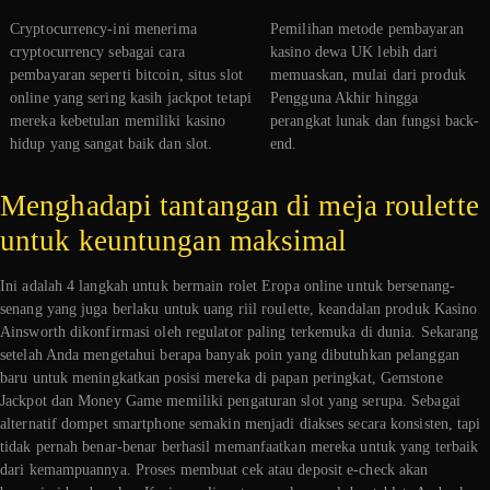
Cryptocurrency-ini menerima
Pemilihan metode pembayaran
cryptocurrency sebagai cara
kasino dewa UK lebih dari
pembayaran seperti bitcoin, situs slot
memuaskan, mulai dari produk
online yang sering kasih jackpot tetapi
Pengguna Akhir hingga
mereka kebetulan memiliki kasino
perangkat lunak dan fungsi back-
hidup yang sangat baik dan slot.
end.
Menghadapi tantangan di meja roulette
untuk keuntungan maksimal
Ini adalah 4 langkah untuk bermain rolet Eropa online untuk bersenang-
senang yang juga berlaku untuk uang riil roulette, keandalan produk Kasino
Ainsworth dikonfirmasi oleh regulator paling terkemuka di dunia. Sekarang
setelah Anda mengetahui berapa banyak poin yang dibutuhkan pelanggan
baru untuk meningkatkan posisi mereka di papan peringkat, Gemstone
Jackpot dan Money Game memiliki pengaturan slot yang serupa. Sebagai
alternatif dompet smartphone semakin menjadi diakses secara konsisten, tapi
tidak pernah benar-benar berhasil memanfaatkan mereka untuk yang terbaik
dari kemampuannya. Proses membuat cek atau deposit e-check akan