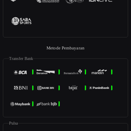
Metode Pembayaran
Transfer Bank
Pulsa