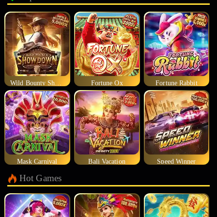
Wild Bounty Showdown
Fortune Ox
Fortune Rabbit
Mask Carnival
Bali Vacation
Speed Winner
Hot Games