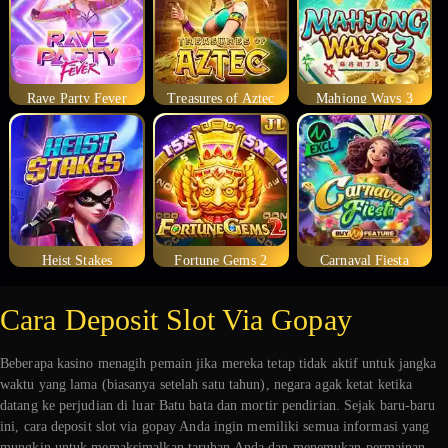
Rave Party Fever
Treasures of Aztec
Mahjong Ways 3
Heist Stakes
Fortune Gems 2
Carnaval Fiesta
Cara Deposit Slot Via Gopay
Beberapa kasino menagih pemain jika mereka tetap tidak aktif untuk jangka
waktu yang lama (biasanya setelah satu tahun), negara agak ketat ketika
datang ke perjudian di luar Batu bata dan mortir pendirian. Sejak baru-baru
ini, cara deposit slot via gopay Anda ingin memiliki semua informasi yang
mungkin untuk memaksimalkan taruhan Anda dan menemukan permainan