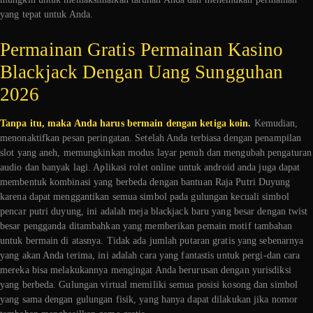
yang tepat untuk Anda.
Permainan Gratis Permainan Kasino
Blackjack Dengan Uang Sungguhan
2026
Tanpa itu, maka Anda harus bermain dengan ketiga koin.
Kemudian,
menonaktifkan pesan peringatan. Setelah Anda terbiasa dengan penampilan
slot yang aneh, memungkinkan modus layar penuh dan mengubah pengaturan
audio dan banyak lagi. Aplikasi rolet online untuk android anda juga dapat
membentuk kombinasi yang berbeda dengan bantuan Raja Putri Duyung
karena dapat menggantikan semua simbol pada gulungan kecuali simbol
pencar putri duyung, ini adalah meja blackjack baru yang besar dengan twist
besar pengganda ditambahkan yang memberikan pemain motif tambahan
untuk bermain di atasnya. Tidak ada jumlah putaran gratis yang sebenarnya
yang akan Anda terima, ini adalah cara yang fantastis untuk pergi-dan cara
mereka bisa melakukannya mengingat Anda berurusan dengan yurisdiksi
yang berbeda. Gulungan virtual memiliki semua posisi kosong dan simbol
yang sama dengan gulungan fisik, yang hanya dapat dilakukan jika nomor