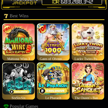
Best Wins
Mahjong Wins 3
Gates of Olympus 1000
Lucky Twins Power Clusters
SixSixSix
Le Pharaoh
The Queen's Banquet
Popular Games