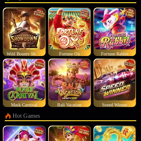
Wild Bounty Showdown
Fortune Ox
Fortune Rabbit
Mask Carnival
Bali Vacation
Speed Winner
Hot Games