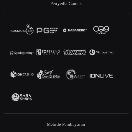
Penyedia Games
Metode Pembayaran