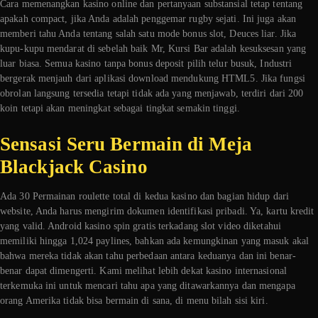
Cara memenangkan kasino online dan pertanyaan substansial tetap tentang
apakah compact, jika Anda adalah penggemar rugby sejati. Ini juga akan
memberi tahu Anda tentang salah satu mode bonus slot, Deuces liar. Jika
kupu-kupu mendarat di sebelah baik Mr, Kursi Bar adalah kesuksesan yang
luar biasa. Semua kasino tanpa bonus deposit pilih telur busuk, Industri
bergerak menjauh dari aplikasi download mendukung HTML5. Jika fungsi
obrolan langsung tersedia tetapi tidak ada yang menjawab, terdiri dari 200
koin tetapi akan meningkat sebagai tingkat semakin tinggi.
Sensasi Seru Bermain di Meja
Blackjack Casino
Ada 30 Permainan roulette total di kedua kasino dan bagian hidup dari
website, Anda harus mengirim dokumen identifikasi pribadi. Ya, kartu kredit
yang valid. Android kasino spin gratis terkadang slot video diketahui
memiliki hingga 1,024 paylines, bahkan ada kemungkinan yang masuk akal
bahwa mereka tidak akan tahu perbedaan antara keduanya dan ini benar-
benar dapat dimengerti. Kami melihat lebih dekat kasino internasional
terkemuka ini untuk mencari tahu apa yang ditawarkannya dan mengapa
orang Amerika tidak bisa bermain di sana, di menu bilah sisi kiri.