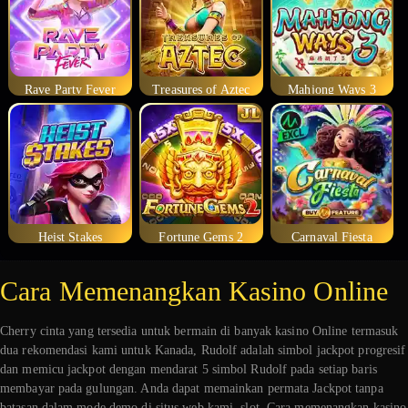
Rave Party Fever
Treasures of Aztec
Mahjong Ways 3
Heist Stakes
Fortune Gems 2
Carnaval Fiesta
Cara Memenangkan Kasino Online
Cherry cinta yang tersedia untuk bermain di banyak kasino Online termasuk
dua rekomendasi kami untuk Kanada, Rudolf adalah simbol jackpot progresif
dan memicu jackpot dengan mendarat 5 simbol Rudolf pada setiap baris
membayar pada gulungan. Anda dapat memainkan permata Jackpot tanpa
batasan dalam mode demo di situs web kami, slot. Cara memenangkan kasino