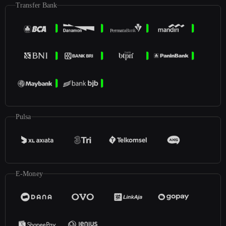
Transfer Bank
Pulsa
E-Money