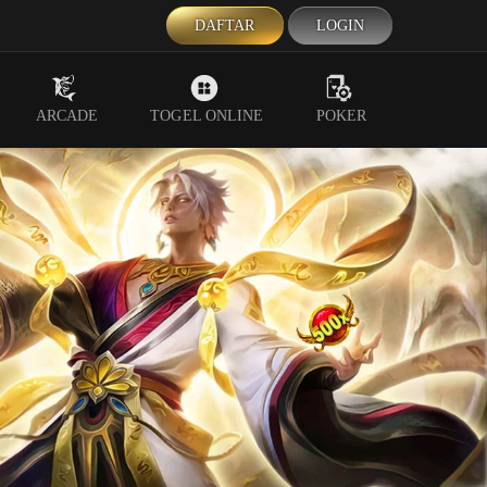
DAFTAR
LOGIN
ARCADE
TOGEL ONLINE
POKER