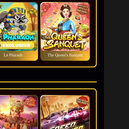
Le Pharaoh
The Queen's Banquet