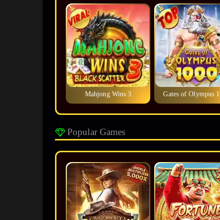
Mahjong Wins 3
Gates of Olympus 
Popular Games