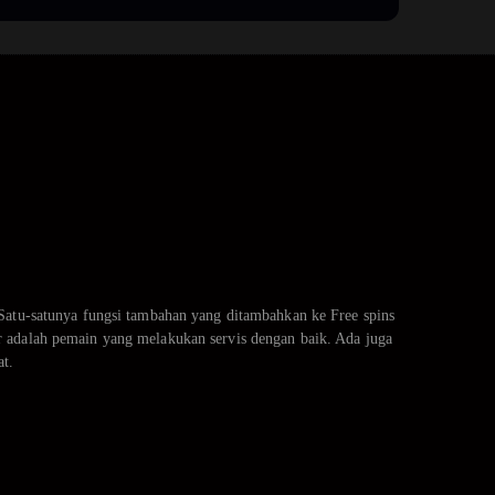
Satu-satunya fungsi tambahan yang ditambahkan ke Free spins
 adalah pemain yang melakukan servis dengan baik. Ada juga
at.