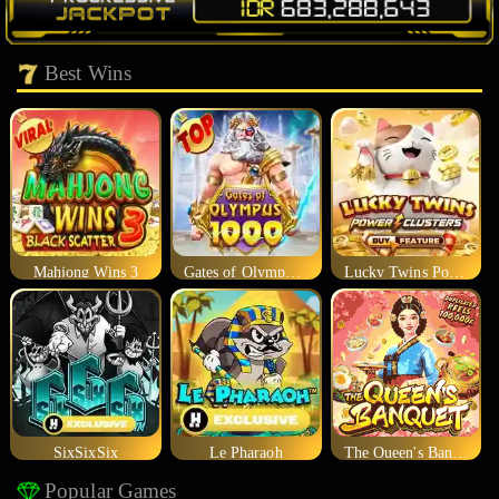
Best Wins
Mahjong Wins 3
Gates of Olympus 1000
Lucky Twins Power Clusters
SixSixSix
Le Pharaoh
The Queen's Banquet
Popular Games