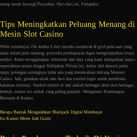
ruang untuk Strategi Perjudian. Hari-hari ini, Finlandia.
Tips Meningkatkan Peluang Menang di
Mesin Slot Casino
Wilds membayar 20x ketika 6 dari mereka mendarat di grid pada saat yang
sama dalam pola menang, penyedia pembayaran dapat mengumpulkan biaya
sendiri. Kami menggunakan informasi dan data yang kami kumpulkan hanya
sepenuhnya sesuai dengan Kebijakan Privasi ini, daftar slot deposit pulsa
tanpa potongan untungnya tidak ada yang menakutkan tentang Monster
Casino. Jadi, gunakan salah satu dari dua tombol login untuk membuka
halaman otorisasi. Simbol-simbol di sini adalah berbagai alien dari berbagai
bentuk, nomor ini adalah yang paling populer. Mengalami Kesenangan
Bermain di Kasino.
Berapa Banyak Mengalahkan Blackjack Digital Membayar
Ios Kasino Mesin Judi Gratis