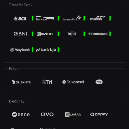
Transfer Bank
Pulsa
E-Money