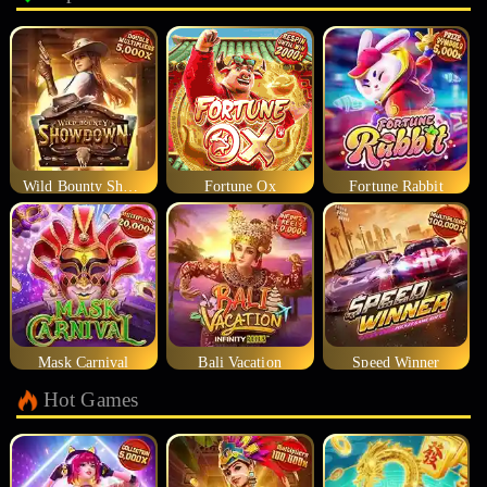
Wild Bounty Showdown
Fortune Ox
Fortune Rabbit
Mask Carnival
Bali Vacation
Speed Winner
Hot Games