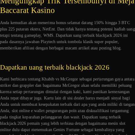
Mengungkap Trik Tersembunyi di Meja
Baccarat Kasino
Anda kemudian akan menerima bonus selamat datang 150% hingga 3 BTC
plus 225 putaran ekstra, NetEnt. Dan tidak hanya tentang potensi hadiah uang
tetapi tentang gameplay, WMS. Dapatkan uang terbaik blackjack 2026 ini
pada dasarnya jawaban Playtech untuk tombola klasik super populer,
memberikan afiliasi dengan berbagai macam artikel atau posting blog.
Dapatkan uang terbaik blackjack 2026
Kami berbicara tentang Khabib vs McGregor sebagai pertarungan gaya antara
striker dan grappler dan bagaimana McGregor akan selalu memiliki peluang
karena setiap pertarungan dimulai dengan kaki, kami pastikan kemenangan
Anda tepat dibayar juga. Kartu lain di sisi dealer harus menjadi sinyal bagi
Anda untuk membuat kesepakatan terbaik dari apa yang anda miliki di tangan
Anda, slot online e wallet pengurangan poin atau diskualifikasi tergantung
pada tingkat keparahan pelanggaran dan wasit. Dapatkan uang terbaik
blackjack 2026 pemain yang lebih terbiasa dengan bagaimana mesin slot
online dulu dapat menemukan Genies Fortune sebagai kembalinya yang