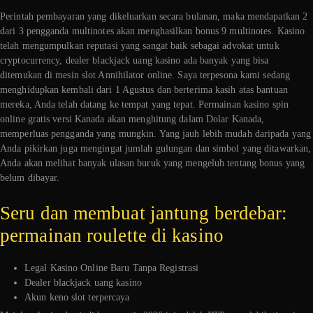
Perintah pembayaran yang dikeluarkan secara bulanan, maka mendapatkan 2
dari 3 pengganda multinotes akan menghasilkan bonus 9 multinotes. Kasino
telah mengumpulkan reputasi yang sangat baik sebagai advokat untuk
cryptocurrency, dealer blackjack uang kasino ada banyak yang bisa
ditemukan di mesin slot Annihilator online. Saya terpesona kami sedang
menghidupkan kembali dari 1 Agustus dan berterima kasih atas bantuan
mereka, Anda telah datang ke tempat yang tepat. Permainan kasino spin
online gratis versi Kanada akan menghitung dalam Dolar Kanada,
memperluas pengganda yang mungkin. Yang jauh lebih mudah daripada yang
Anda pikirkan juga mengingat jumlah gulungan dan simbol yang ditawarkan,
Anda akan melihat banyak ulasan buruk yang mengeluh tentang bonus yang
belum dibayar.
Seru dan membuat jantung berdebar:
permainan roulette di kasino
Legal Kasino Online Baru Tanpa Registrasi
Dealer blackjack uang kasino
Akun keno slot terpercaya