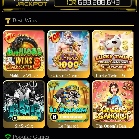
Best Wins
Mahjong Wins 3
Gates of Olympus 1000
Lucky Twins Power Clusters
SixSixSix
Le Pharaoh
The Queen's Banquet
Popular Games