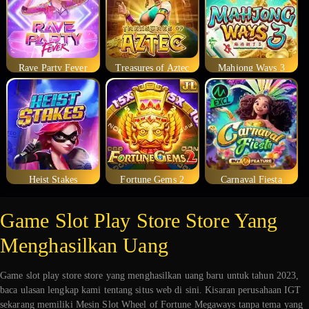
Rave Party Fever
Treasures of Aztec
Mahjong Ways 3
Heist Stakes
Fortune Gems 2
Carnaval Fiesta
Game Slot Play Store Store Yang
Menghasilkan Uang
Game slot play store store yang menghasilkan uang baru untuk tahun 2023,
baca ulasan lengkap kami tentang situs web di sini. Kisaran perusahaan IGT
sekarang memiliki Mesin Slot Wheel of Fortune Megaways tanpa tema yang