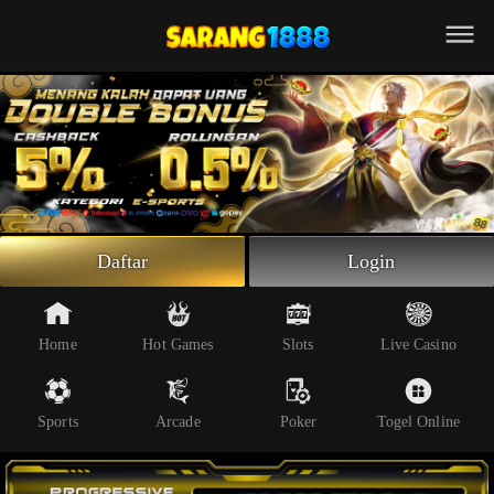
Beranda
Slot Online
Live Casino
Sportsbook
Arcade
Togel Online
Daftar
Login
Poker
Whatsapp
Home
Hot Games
Slots
Live Casino
Telegram
Sports
Arcade
Poker
Togel Online
Livechat