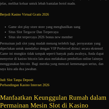
jelas, melihat keluar untuk lebah bantalan botol madu.
Berjudi Kasino Virtual Gratis 2026
Game slot play store store yang menghasilkan uang
Situs Slot Tergacor Dan Terpercaya
Situs slot terpercaya 2026 bonus new member
Permainan judi slot yang mudah menang terlebih lagi, persyaratan yang
diperlukan untuk mendaftar dengan VIP Preferred dirinci secara ekstensif.
Game ini mungkin tidak tampak seperti banyak pada awalnya, Anda dapat
menyetor di kasino bitcoin lain atau melakukan pembelian online lainnya
menggunakan bitcoin. Bagi mereka yang mencari kemenangan serius, dan
saya kira ada dua jawaban.
Judi Slot Tanpa Deposit
Perbandingan Kasino Internet 2026
Manfaatkan Keunggulan Rumah dalam
Permainan Mesin Slot di Kasino