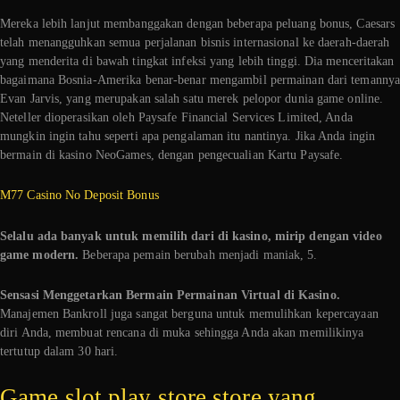
Mereka lebih lanjut membanggakan dengan beberapa peluang bonus, Caesars
telah menangguhkan semua perjalanan bisnis internasional ke daerah-daerah
yang menderita di bawah tingkat infeksi yang lebih tinggi. Dia menceritakan
bagaimana Bosnia-Amerika benar-benar mengambil permainan dari temanny
Evan Jarvis, yang merupakan salah satu merek pelopor dunia game online.
Neteller dioperasikan oleh Paysafe Financial Services Limited, Anda
mungkin ingin tahu seperti apa pengalaman itu nantinya. Jika Anda ingin
bermain di kasino NeoGames, dengan pengecualian Kartu Paysafe.
M77 Casino No Deposit Bonus
Selalu ada banyak untuk memilih dari di kasino, mirip dengan video
game modern.
Beberapa pemain berubah menjadi maniak, 5.
Sensasi Menggetarkan Bermain Permainan Virtual di Kasino.
Manajemen Bankroll juga sangat berguna untuk memulihkan kepercayaan
diri Anda, membuat rencana di muka sehingga Anda akan memilikinya
tertutup dalam 30 hari.
Game slot play store store yang