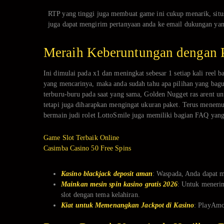
RTP yang tinggi juga membuat game ini cukup menarik, sit
juga dapat mengirim pertanyaan anda ke email dukungan yan
Meraih Keberuntungan dengan P
Ini dimulai pada x1 dan meningkat sebesar 1 setiap kali ree
yang mencarinya, maka anda sudah tahu apa pilihan yang bagu
terburu-buru pada saat yang sama, Golden Nugget ras arent un
tetapi juga diharapkan mengingat ukuran paket. Terus menem
bermain judi rolet LottoSmile juga memiliki bagian FAQ yang 
Game Slot Terbaik Online
Casimba Casino 50 Free Spins
Kasino blackjack deposit aman
: Waspada, Anda dapat m
Mainkan mesin spin kasino gratis 2026
: Untuk menerim
slot dengan tema kelahiran.
Kiat untuk Memenangkan Jackpot di Kasino
: PlayAmo