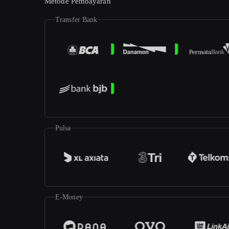
Metode Pembayaran
Transfer Bank
Pulsa
E-Money