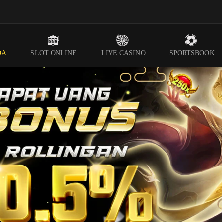
DA
SLOT ONLINE
LIVE CASINO
SPORTSBOOK