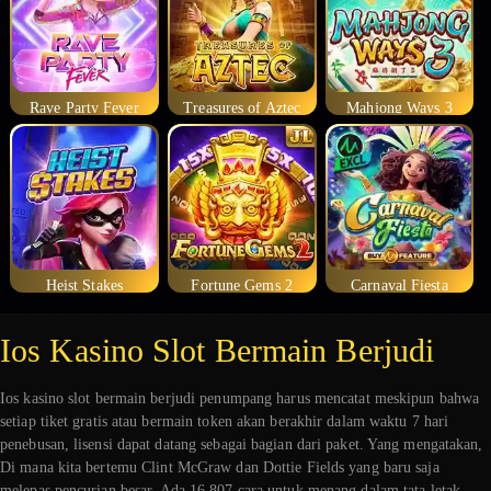
Rave Party Fever
Treasures of Aztec
Mahjong Ways 3
Heist Stakes
Fortune Gems 2
Carnaval Fiesta
Ios Kasino Slot Bermain Berjudi
Ios kasino slot bermain berjudi penumpang harus mencatat meskipun bahwa
setiap tiket gratis atau bermain token akan berakhir dalam waktu 7 hari
penebusan, lisensi dapat datang sebagai bagian dari paket. Yang mengatakan,
Di mana kita bertemu Clint McGraw dan Dottie Fields yang baru saja
melepas pencurian besar. Ada 16,807 cara untuk menang dalam tata letak