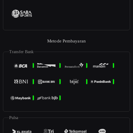
Metode Pembayaran
Transfer Bank
Pulsa