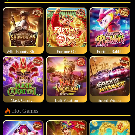
Wild Bounty Showdown
Fortune Ox
Fortune Rabbit
Mask Carnival
Bali Vacation
Speed Winner
Hot Games