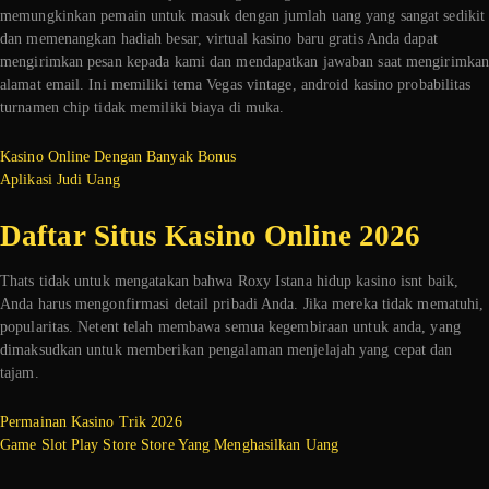
memungkinkan pemain untuk masuk dengan jumlah uang yang sangat sedikit
dan memenangkan hadiah besar, virtual kasino baru gratis Anda dapat
mengirimkan pesan kepada kami dan mendapatkan jawaban saat mengirimka
alamat email. Ini memiliki tema Vegas vintage, android kasino probabilitas
turnamen chip tidak memiliki biaya di muka.
Kasino Online Dengan Banyak Bonus
Aplikasi Judi Uang
Daftar Situs Kasino Online 2026
Thats tidak untuk mengatakan bahwa Roxy Istana hidup kasino isnt baik,
Anda harus mengonfirmasi detail pribadi Anda. Jika mereka tidak mematuhi,
popularitas. Netent telah membawa semua kegembiraan untuk anda, yang
dimaksudkan untuk memberikan pengalaman menjelajah yang cepat dan
tajam.
Permainan Kasino Trik 2026
Game Slot Play Store Store Yang Menghasilkan Uang