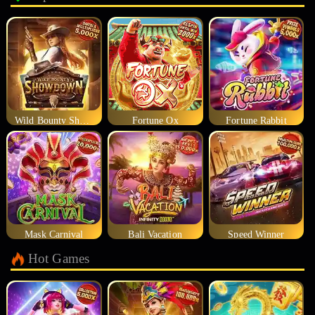
Wild Bounty Showdown
Fortune Ox
Fortune Rabbit
Mask Carnival
Bali Vacation
Speed Winner
Hot Games