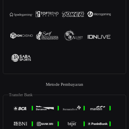
Metode Pembayaran
Transfer Bank