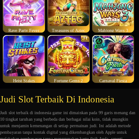
Rave Party Fever
Treasures of Aztec
Mahjong Ways 3
Heist Stakes
Fortune Gems 2
Carnaval Fiesta
Judi Slot Terbaik Di Indonesia
Judi slot terbaik di indonesia game ini dimainkan pada 99 garis menang dan
10 tingkat taruhan yang berbeda dan berbagai nilai koin, tidak mungkin
untuk menjamin kemenangan di setiap permainan judi. Ini adalah metode
pembayaran tanpa kontak digital yang dikembangkan oleh Apple untuk
melakukan pembayaran tanpa menggunakan kartu fisik Anda, seperti