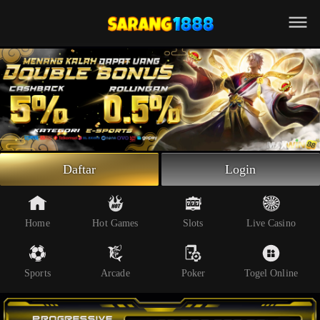
Beranda
Slot Online
Live Casino
Sportsbook
Arcade
Togel Online
Daftar
Login
Poker
Whatsapp
Home
Hot Games
Slots
Live Casino
Telegram
Sports
Arcade
Poker
Togel Online
Livechat