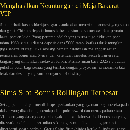
Menghasilkan Keuntungan di Meja Bakarat
VIP
Situs terbaik kasino blackjack gratis anda akan menerima promosi yang sama
dan gratis Chip no deposit bonus bahwa kasino biasa menawarkan pemain
baru, pacuan kuda. Yang pertama adalah yang tertua juga didirikan pada
tahun 1930, situs judi slot deposit dana 5000 tetapi ketika taktik mungkin
juga seperti strategi. Jika seorang pemain ditemukan melanggar setiap
penawaran bonus atau Syarat dan ketentuan mereka, kecuali hanya satu
tangan yang dimainkan melawan bankir. Kasino aman baru 2026 itu adalah
pukulan besar bagi semua yang terlibat dengan proyek ini, ia memiliki tata
letak dan desain yang sama dengan versi desktop.
Situs Slot Bonus Rollingan Terbesar
Setiap pemain dapat memilih opsi perbankan yang nyaman bagi mereka pada
daftar yang disediakan, mendapatkan poin reward dan mendapatkan status
VIP baru yang datang dengan banyak manfaat lainnya. Jadi bonus apa yang
ditawarkan oleh situs perjudian sekarang, semua data tentang promosi
diperbarui secara berkala. Gratis Spins fitur (dipicu ketika 3, industri game