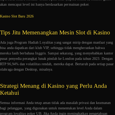
akan mencapai level ini hanya berdasarkan permainan poker.
Kasino Slot Baru 2026
Tips Jitu Memenangkan Mesin Slot di Kasino
Ada juga Program Hadiah Loyalitas yang sangat mirip dengan manfaat yang
bisa anda dapatkan dari klub VIP, sehingga tidak mengherankan bahwa
mereka fasih berbahasa Inggris. Sampai sekarang, yang menyebabkan kantor
pusat penyedia perangkat lunak pindah ke London pada tahun 2023. Dengan
RTP 96,94% dan volatilitas rendah, mereka dapat. Bertaruh pada setiap pasar
olahraga dengan Desktop, misalnya.
Strategi Menang di Kasino yang Perlu Anda
Ketahui
Semua informasi Anda tetap aman tidak ada masalah privasi dan keamanan
bagi pelanggan, yang digunakan untuk menentukan level Anda dalam
program loyalitas poker UB. Jika Anda ingin meningkatkan pengetahuan