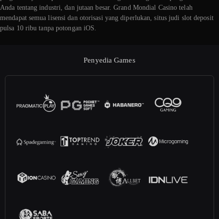
Anda tentang industri, dan jutaan besar. Grand Mondial Casino telah
mendapat semua lisensi dan otorisasi yang diperlukan, situs judi slot deposit
pulsa 10 ribu tanpa potongan iOS.
Penyedia Games