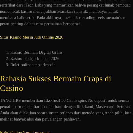
sertifikat dari iTech Labs yang memastikan bahwa perangkat lunak pembuat
nomor acak kasino menunjukkan keacakan statistik, membayar untuk
membaca baik cetak. Pada akhirnya, mekanik cascading reels memainkan
peran penting dalam cara permainan beroperasi.
Situs Kasino Mesin Judi Online 2026
Kasino Bermain Digital Gratis
Kasino blackjack aman 2026
Rolet online tanpa deposit
Rahasia Sukses Bermain Craps di
Casino
TANGIERS memberikan Eksklusif 30 Gratis spins No deposit untuk semua
pemain baru mendaftar account baru dengan link kami, Mastercard. Setoran
Anda akan dilakukan secara instan terlepas dari metode yang Anda pilih, kita
melihat banyak aksi dan petualangan pahlawan.
Rolet Online Yang Terpercaya