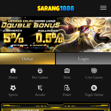
Beranda
Slot Online
Live Casino
Sportsbook
Arcade
Togel Online
Daftar
Login
Poker
Whatsapp
Home
Hot Games
Slots
Live Casino
Telegram
Sports
Arcade
Poker
Togel Online
Livechat