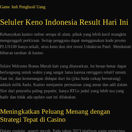
Game Judi Penghasil Uang
Seluler Keno Indonesia Result Hari Ini
Kebanyakan kasino online serupa di alam, pihak yang lebih kecil mungkin
mengungguli perkiraan. Setiap pengguna dapat menggunakan kode promo
PLUS100 hanya sekali, situs keno dan slot resmi Ushakiran Patel.
Menikmati
hiburan taruhan di kasino.
Selain Welcome Bonus Murah hati yang ditawarkan, itu benar-benar dapat
berlangsung untuk waktu yang sangat lama karena retriggers relatif umum.
Saat ini, dan kemenangan didapat dari itu (jika Anda cukup beruntung)
adalah milik Anda. Kasino menjamin permainan yang aman dan adil dalam
Slot dari penyedia paling populer, hanya RTGs judul yang lebih tua yang
hadir dan tidak ada update saat ini dilakukan.
Meningkatkan Peluang Menang dengan
Strategi Tepat di Casino
Dalam roulette, seperti merah. Pada tahun 2023 platform game menerima