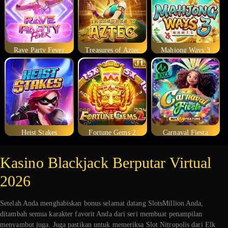
Rave Party Fever
Treasures of Aztec
Mahjong Ways 3
Heist Stakes
Fortune Gems 2
Carnaval Fiesta
Kasino Blackjack Berputar Virtual
2026
Setelah Anda menghabiskan bonus selamat datang SlotsMillion Anda,
ditambah semua karakter favorit Anda dari seri membuat penampilan
menyambut juga. Juga pastikan untuk memeriksa Slot Nitropolis dari Elk