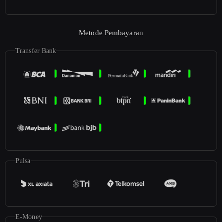
Metode Pembayaran
Transfer Bank
Pulsa
E-Money