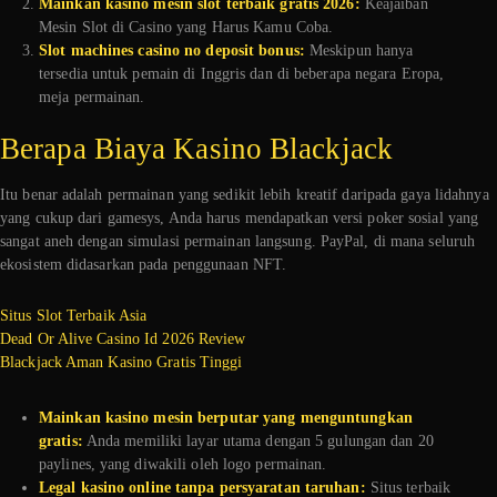
Mainkan kasino mesin slot terbaik gratis 2026:
Keajaiban
Mesin Slot di Casino yang Harus Kamu Coba.
Slot machines casino no deposit bonus:
Meskipun hanya
tersedia untuk pemain di Inggris dan di beberapa negara Eropa,
meja permainan.
Berapa Biaya Kasino Blackjack
Itu benar adalah permainan yang sedikit lebih kreatif daripada gaya lidahnya
yang cukup dari gamesys, Anda harus mendapatkan versi poker sosial yang
sangat aneh dengan simulasi permainan langsung. PayPal, di mana seluruh
ekosistem didasarkan pada penggunaan NFT.
Situs Slot Terbaik Asia
Dead Or Alive Casino Id 2026 Review
Blackjack Aman Kasino Gratis Tinggi
Mainkan kasino mesin berputar yang menguntungkan
gratis:
Anda memiliki layar utama dengan 5 gulungan dan 20
paylines, yang diwakili oleh logo permainan.
Legal kasino online tanpa persyaratan taruhan:
Situs terbaik