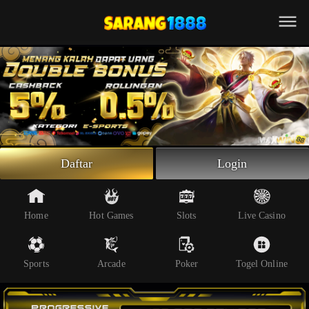
Beranda
Slot Online
Live Casino
Sportsbook
Arcade
Togel Online
Daftar
Login
Poker
Whatsapp
Home
Hot Games
Slots
Live Casino
Telegram
Sports
Arcade
Poker
Togel Online
Livechat