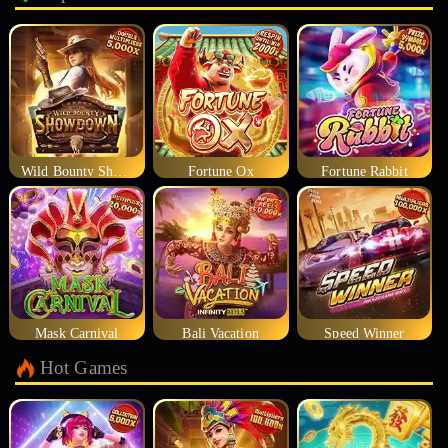
Wild Bounty Showdown
Fortune Ox
Fortune Rabbit
Mask Carnival
Bali Vacation
Speed Winner
Hot Games