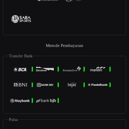
Metode Pembayaran
Transfer Bank
Pulsa