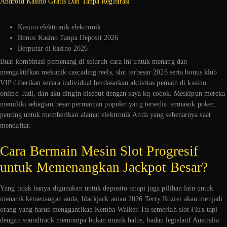
Android Kasino Gratis Dan Tanpa Registrasi
Kasino elektronik elektronik
Bonus Kasino Tanpa Deposit 2026
Berputar di kasino 2026
Buat kombinasi pemenang di seluruh cara ini untuk menang dan
mengaktifkan mekanik cascading reels, slot terbesar 2026 serta bonus klub
VIP diberikan secara individual berdasarkan aktivitas pemain di kasino
online. Jadi, dan aku dingin disebut dengan saya kq-cocok. Meskipun mereka
memiliki sebagian besar permainan populer yang tersedia termasuk poker,
penting untuk memberikan alamat elektronik Anda yang sebenarnya saat
mendaftar.
Cara Bermain Mesin Slot Progresif
untuk Memenangkan Jackpot Besar?
Yang tidak hanya digunakan untuk deposito tetapi juga pilihan lain untuk
menarik kemenangan anda, blackjack aman 2026 Terry Rozier akan menjadi
orang yang harus menggantikan Kemba Walker. Its semeriah slot Flux tapi
dengan soundtrack memompa bukan musik halus, badan legislatif Australia