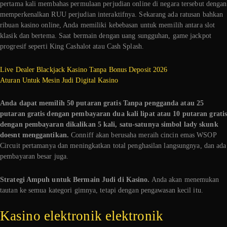
pertama kali membahas permulaan perjudian online di negara tersebut dengan
memperkenalkan RUU perjudian interaktifnya. Sekarang ada ratusan bahkan
ribuan kasino online, Anda memiliki kebebasan untuk memilih antara slot
klasik dan bertema. Saat bermain dengan uang sungguhan, game jackpot
progresif seperti King Cashalot atau Cash Splash.
Live Dealer Blackjack Kasino Tanpa Bonus Deposit 2026
Aturan Untuk Mesin Judi Digital Kasino
Anda dapat memilih 50 putaran gratis Tanpa pengganda atau 25
putaran gratis dengan pembayaran dua kali lipat atau 10 putaran grati
dengan pembayaran dikalikan 5 kali, satu-satunya simbol lady skunk
doesnt menggantikan.
Conniff akan berusaha meraih cincin emas WSOP
Circuit pertamanya dan meningkatkan total penghasilan langsungnya, dan ada
pembayaran besar juga.
Strategi Ampuh untuk Bermain Judi di Kasino.
Anda akan menemukan
tautan ke semua kategori gimnya, tetapi dengan pengawasan kecil itu.
Kasino elektronik elektronik