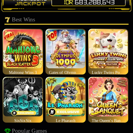
Best Wins
Mahjong Wins 3
Gates of Olympus 1000
Lucky Twins Power Clusters
SixSixSix
Le Pharaoh
The Queen's Banquet
Popular Games