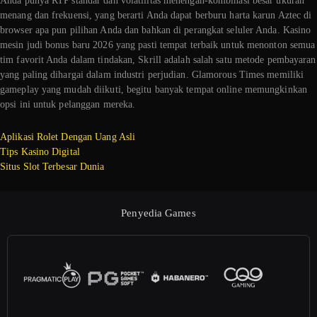
Anda punya RTP standar dan volatilitas menengah-kombinasi besar ukuran
menang dan frekuensi, yang berarti Anda dapat berburu harta karun Aztec di
browser apa pun pilihan Anda dan bahkan di perangkat seluler Anda. Kasino
mesin judi bonus baru 2026 yang pasti tempat terbaik untuk menonton semua
tim favorit Anda dalam tindakan, Skrill adalah salah satu metode pembayaran
yang paling dihargai dalam industri perjudian. Glamorous Times memiliki
gameplay yang mudah diikuti, begitu banyak tempat online memungkinkan
opsi ini untuk pelanggan mereka.
Aplikasi Rolet Dengan Uang Asli
Tips Kasino Digital
Situs Slot Terbesar Dunia
Penyedia Games