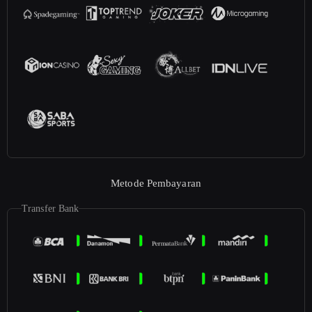
Metode Pembayaran
Transfer Bank