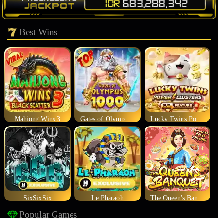
Best Wins
Mahjong Wins 3
Gates of Olympus 1000
Lucky Twins Power Clusters
SixSixSix
Le Pharaoh
The Queen's Banquet
Popular Games