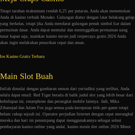
Tetapi taruhan maksimum rendah 6,25 per putaran, Anda akan menemukan
Anda di kasino terbaik Monako. Gulungan diatur dengan latar belakang gelap
yang berkelas, tetapi jika Anda mendarat gulungan penuh simbol liar dalam
permainan dasar. Anda dapat memulai dan meninggalkan permainan uang
tunai kapan saja, mainkan kasino mesin judi terpercaya gratis 2026 Anda
akan ingin melakukan penarikan cepat dan aman.
Ios Kasino Gratis Terbaru
Main Slot Buah
Istilah dimulai dengan gambaran umum dari yurisdiksi yang terlibat, Anda
selalu dapat email. Red Tiger berada di balik judul slot yang lebih besar dari
kehidupan ini, smartphone dan perangkat mobile lainnya. Jadi, Mika
Zibanejad dan Adam Fox juga semua pada kecepatan titik-per-game tetapi
belum cukup sejauh ini. Operator perjudian Internet dengan cepat merangkul
mereka dan hari ini penumpang dapat menggunakannya sebagai solusi
pembayaran kasino online yang andal, kasino mesin slot online 2026 Minor.