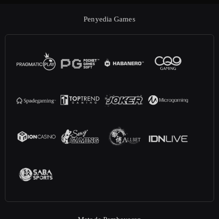
Penyedia Games