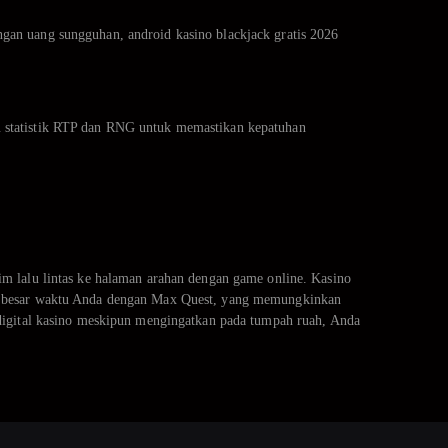
an uang sungguhan, android kasino blackjack gratis 2026
au statistik RTP dan RNG untuk memastikan kepatuhan
irim lalu lintas ke halaman arahan dengan game online. Kasino
n besar waktu Anda dengan Max Quest, yang memungkinkan
digital kasino meskipun mengingatkan pada tumpah ruah, Anda