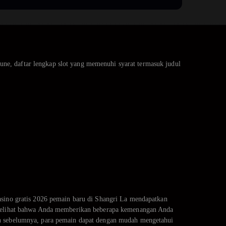
tune, daftar lengkap slot yang memenuhi syarat termasuk judul
asino gratis 2026 pemain baru di Shangri La mendapatkan
i melihat bahwa Anda memberikan beberapa kemenangan Anda
an sebelumnya, para pemain dapat dengan mudah mengetahui