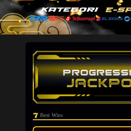
Best Wins