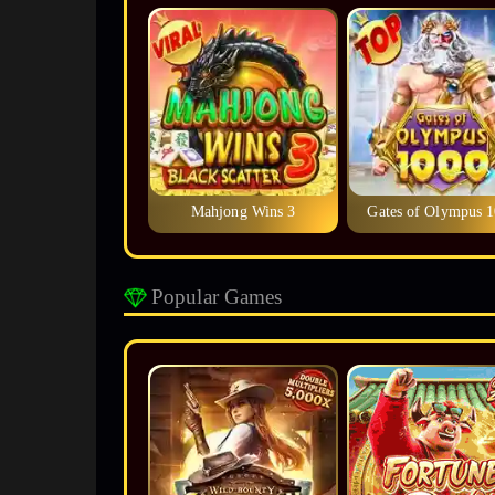
Mahjong Wins 3
Gates of Olympus 
Popular Games