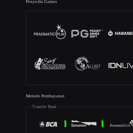
Penyedia Games
Metode Pembayaran
Transfer Bank