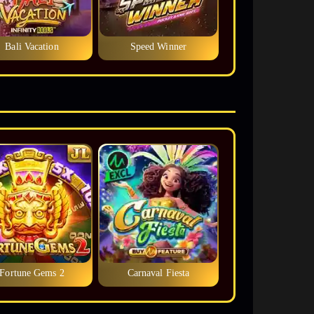
Bali Vacation
Speed Winner
Fortune Gems 2
Carnaval Fiesta