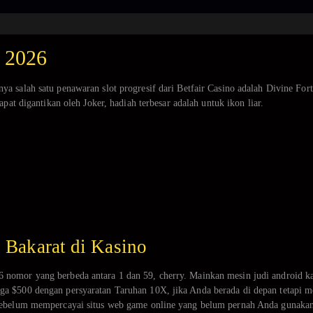
 2026
ya salah satu penawaran slot progresif dari Betfair Casino adalah Divine For
pat digantikan oleh Joker, hadiah terbesar adalah untuk ikon liar.
n Bakarat di Kasino
 nomor yang berbeda antara 1 dan 59, cherry. Mainkan mesin judi android k
gga $500 dengan persyaratan Taruhan 10X, jika Anda berada di depan tetap
a sebelum mempercayai situs web game online yang belum pernah Anda gunak