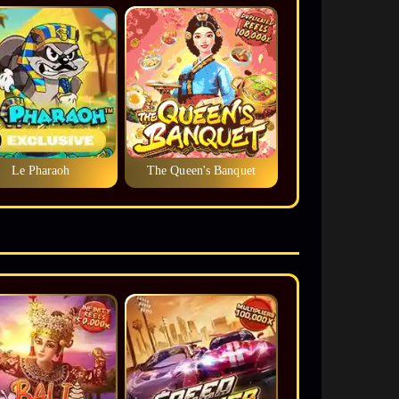
Le Pharaoh
The Queen's Banquet