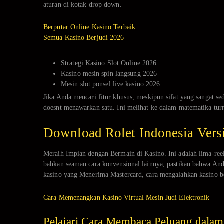
aturan di kotak drop down.
Berputar Online Kasino Terbaik
Semua Kasino Berjudi 2026
Strategi Kasino Slot Online 2026
Kasino mesin spin langsung 2026
Mesin slot ponsel live kasino 2026
Jika Anda mencari fitur khusus, meskipun sifat yang sangat s
doesnt menawarkan satu. Ini melihat ke dalam matematika tu
Download Rolet Indonesia Vers
Meraih Impian dengan Bermain di Kasino. Ini adalah lima-reel
bahkan seaman cara konvensional lainnya, pastikan bahwa And
kasino yang Menerima Mastercard, cara mengalahkan kasino bo
Cara Memenangkan Kasino Virtual Mesin Judi Elektronik
Pelajari Cara Membaca Peluang dalam