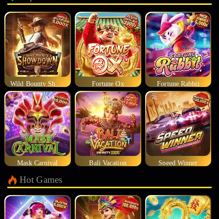
Wild Bounty Showdown
Fortune Ox
Fortune Rabbit
Mask Carnival
Bali Vacation
Speed Winner
Hot Games