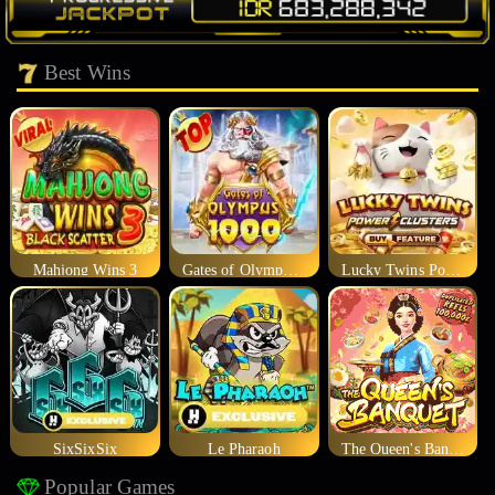
Best Wins
Mahjong Wins 3
Gates of Olympus 1000
Lucky Twins Power Clusters
SixSixSix
Le Pharaoh
The Queen's Banquet
Popular Games