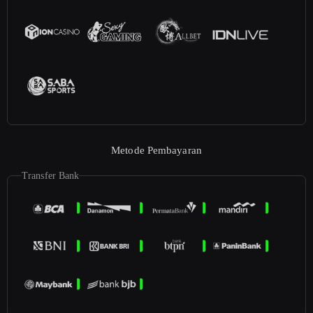
Metode Pembayaran
Transfer Bank