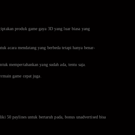
ciptakan produk game gaya 3D yang luar biasa yang
uk acara mendatang yang berbeda tetapi hanya benar-
untuk mempertahankan yang sudah ada, tentu saja.
ermain game cepat juga.
ki 50 paylines untuk bertaruh pada, bonus unadvertised bisa