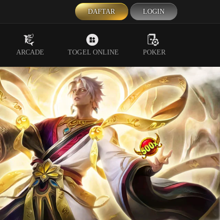
DAFTAR
LOGIN
ARCADE
TOGEL ONLINE
POKER