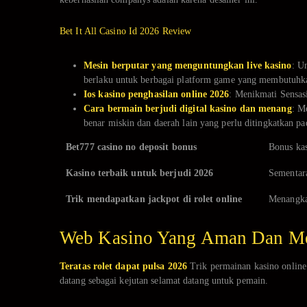
Bet It All Casino Id 2026 Review
Mesin berputar yang menguntungkan live kasino
: U
berlaku untuk berbagai platform game yang membutuhkan
Ios kasino penghasilan online 2026
: Menikmati Sensas
Cara bermain berjudi digital kasino dan menang
: M
benar miskin dan daerah lain yang perlu ditingkatkan pa
Bet777 casino no deposit bonus
Bonus kas
Kasino terbaik untuk berjudi 2026
Sementara
Trik mendapatkan jackpot di rolet online
Menangkan
Web Kasino Yang Aman Dan M
Teratas rolet dapat pulsa 2026
Trik permainan kasino online 
datang sebagai kejutan selamat datang untuk pemain.