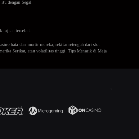
 itu dengan Segal.
 tujuan tersebut.
ino bata-dan-mortir mereka, sekitar setengah dari slot
erika Serikat, atau volatilitas tinggi. Tips Menarik di Meja