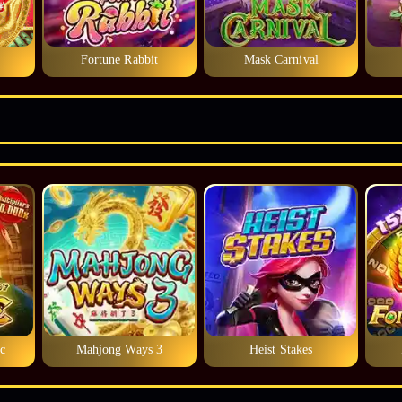
Fortune Rabbit
Mask Carnival
c
Mahjong Ways 3
Heist Stakes