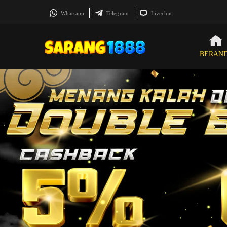
Whatsapp
Telegram
Livechat
BERAN