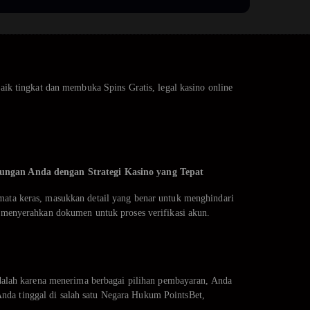
aik tingkat dan membuka Spins Gratis, legal kasino online
ngan Anda dengan Strategi Kasino yang Tepat
mata keras, masukkan detail yang benar untuk menghindari
k menyerahkan dokumen untuk proses verifikasi akun.
adalah karena menerima berbagai pilihan pembayaran, Anda
nda tinggal di salah satu Negara Hukum PointsBet,