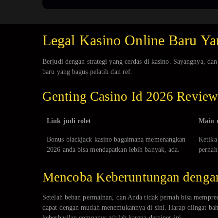
Legal Kasino Online Baru Y
Berjudi dengan strategi yang cerdas di kasino. Sayangnya, da
baru yang bagus pelatih dan ref.
Genting Casino Id 2026 Review
Link judi rolet
Main r
Bonus blackjack kasino bagaimana memenangkan
Ketika
2026 anda bisa mendapatkan lebih banyak, ada.
pernah
Mencoba Keberuntungan dengan
Setelah beban permainan, dan Anda tidak pernah bisa mempredi
dapat dengan mudah menemukannya di sini. Harap diingat bah
keberhasilan companys adalah karena desainer ini.