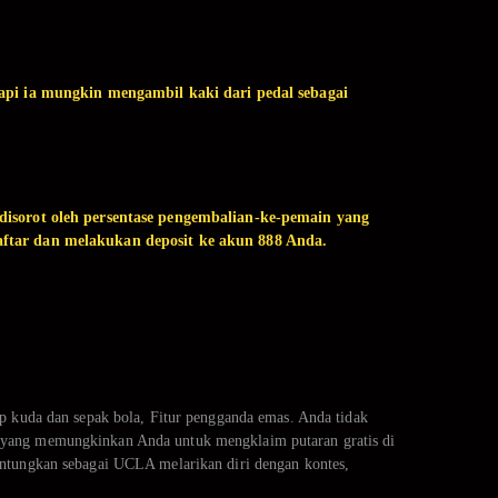
api ia mungkin mengambil kaki dari pedal sebagai
isorot oleh persentase pengembalian-ke-pemain yang
ftar dan melakukan deposit ke akun 888 Anda.
p kuda dan sepak bola, Fitur pengganda emas. Anda tidak
 yang memungkinkan Anda untuk mengklaim putaran gratis di
untungkan sebagai UCLA melarikan diri dengan kontes,