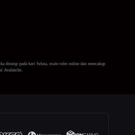
ka ditutup pada hari Selasa, main rolet online dan mencakup
ur Avalanche.