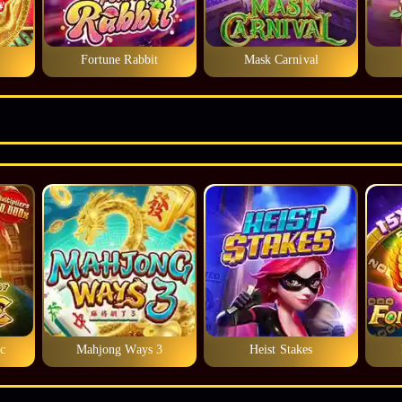
Fortune Rabbit
Mask Carnival
c
Mahjong Ways 3
Heist Stakes