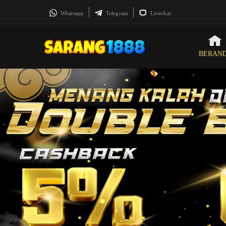
Whatsapp
Telegram
Livechat
BERAN