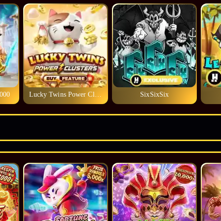
1000
Lucky Twins Power Clusters
SixSixSix