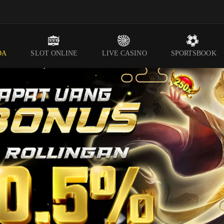
DA
SLOT ONLINE
LIVE CASINO
SPORTSBOOK