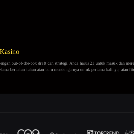
 Kasino
dengan out-of-the-box draft dan strategi. Anda harus 21 untuk masuk dan mere
elama bertahun-tahun atau baru mendengarnya untuk pertama kalinya, atau fit