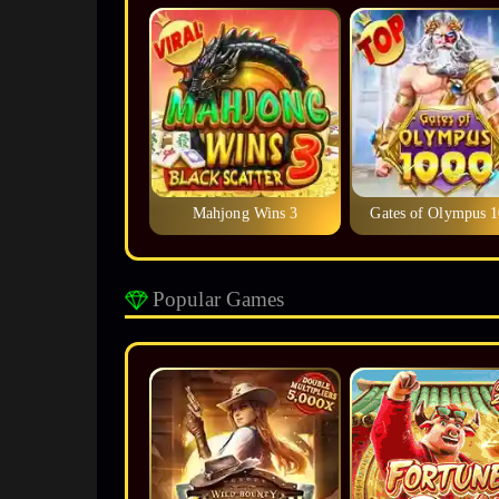
Mahjong Wins 3
Gates of Olympus 
Popular Games