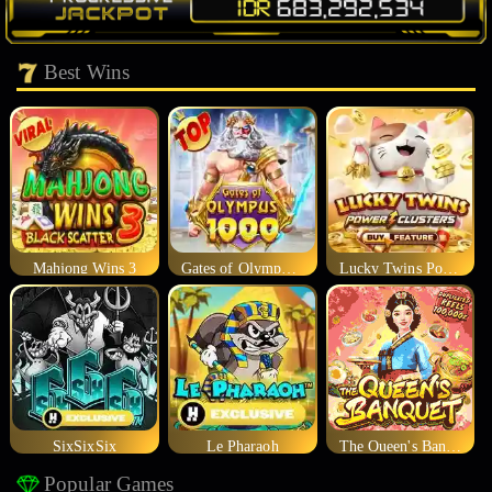
Best Wins
Mahjong Wins 3
Gates of Olympus 1000
Lucky Twins Power Clusters
SixSixSix
Le Pharaoh
The Queen's Banquet
Popular Games