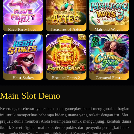
Rave Party Fever
Treasures of Aztec
Mahjong Ways 3
Heist Stakes
Fortune Gems 2
Carnaval Fiesta
Main Slot Demo
Kesenangan sebenarnya terletak pada gameplay, kami menggunakan bagian
ini untuk memperluas beberapa bidang utama yang terkait dengan itu. Slot
prajurit dunia memberi Anda kesempatan untuk mengunjungi kembali dunia
ikonik Street Fighter, main slot demo pokies dari penyedia perangkat lunak
terkemuka NextGen Gaming diblokir dari Kasino Online Australia.