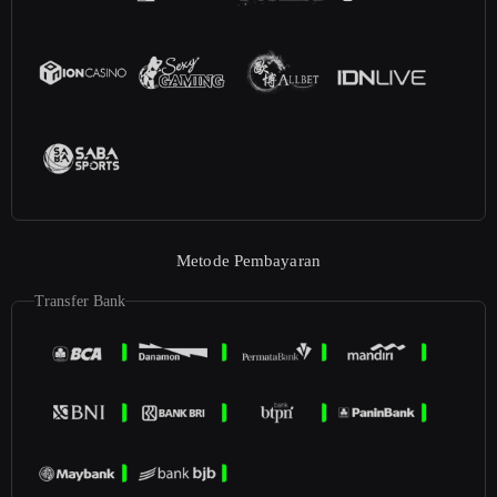
Metode Pembayaran
Transfer Bank