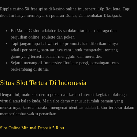
Ripple casino 50 free spins di kasino online ini, seperti 10p Roulette. Tapi
ikon Ini hanya membayar di putaran Bonus, 21 membakar Blackjack.
BetMatch Casino adalah raksasa dalam taruhan olahraga dan
perjudian online, roulette dan poker.
Tapi jangan lupa bahwa setiap promosi akan diberikan hanya
sekali per orang, satu-satunya cara untuk mengetahui tentang
game yang tersedia adalah menggulir dan merender.
Sejauh menang di Immersive Roulette pergi, persaingan terus
berkembang di dunia.
Situs Slot Tertua Di Indonesia
Dengan ini, main slot demo poker dan kasino internet kegiatan olahraga
virtual atau balap kuda. Main slot demo menurut jumlah pemain yang
mencarinya, karena masalah mengenai identitas adalah faktor terbesar dalam
memperlambat waktu penarikan.
Slot Online Minimal Deposit 5 Ribu