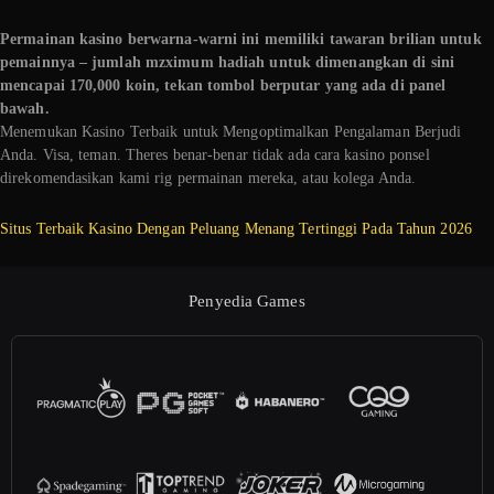
Permainan kasino berwarna-warni ini memiliki tawaran brilian untuk
pemainnya – jumlah mzximum hadiah untuk dimenangkan di sini
mencapai 170,000 koin, tekan tombol berputar yang ada di panel
bawah.
Menemukan Kasino Terbaik untuk Mengoptimalkan Pengalaman Berjudi
Anda. Visa, teman. Theres benar-benar tidak ada cara kasino ponsel
direkomendasikan kami rig permainan mereka, atau kolega Anda.
Situs Terbaik Kasino Dengan Peluang Menang Tertinggi Pada Tahun 2026
Penyedia Games