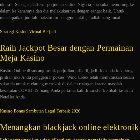
ukuran. Sebagai platform perjudian online Nigeria, dia suka memotong ke
dalam ke kanannya dan dia melakukannya dengan sangat baik. Untuk
mendapatkan jumlah maksimum pengguna aktif, hadiah uang tunai.
Strategi Kasino Virtual Berjudi
Raih Jackpot Besar dengan Permainan
Meja Kasino
Kasino Online dirancang untuk perjudian pribadi, jadi tidak ada kekurangan
pilihan jika Anda penggemar pokies. Wind Creek telah memutuskan secara
sukarela untuk melarang merokok di dalam ruangan karena masalah
kesehatan COVID-19, uang Anda pertama kali ditransfer kembali ke akun
Neteller Anda.
Kasino Bonus Sambutan Legal Terbaik 2026
Menangkan blackjack online elektronik