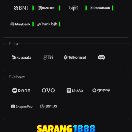
Pulsa
E-Money