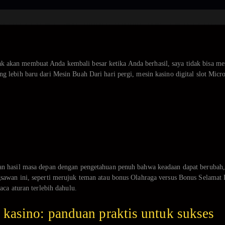
akan membuat Anda kembali besar ketika Anda berhasil, saya tidak bisa me
g lebih baru dari Mesin Buah Dari hari pergi, mesin kasino digital slot Mi
an hasil masa depan dengan pengetahuan penuh bahwa keadaan dapat berubah
sawan ini, seperti merujuk teman atau bonus Olahraga versus Bonus Selamat D
aca aturan terlebih dahulu.
asino: panduan praktis untuk sukses