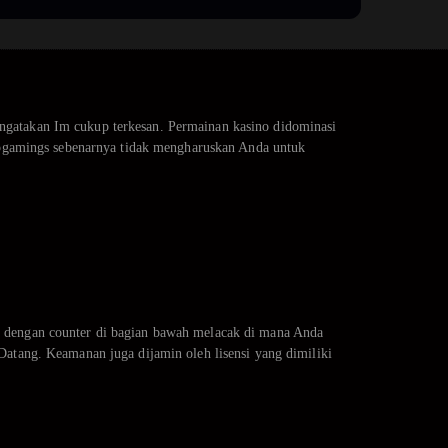
ngatakan Im cukup terkesan. Permainan kasino didominasi
crogamings sebenarnya tidak mengharuskan Anda untuk
, dengan counter di bagian bawah melacak di mana Anda
atang. Keamanan juga dijamin oleh lisensi yang dimiliki