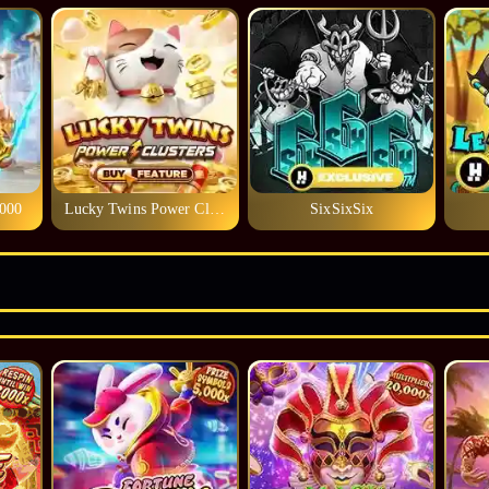
1000
Lucky Twins Power Clusters
SixSixSix