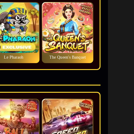
Le Pharaoh
The Queen's Banquet