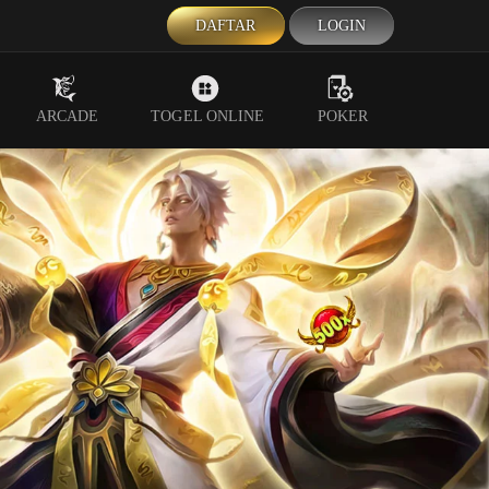
DAFTAR
LOGIN
ARCADE
TOGEL ONLINE
POKER