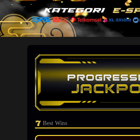
Best Wins