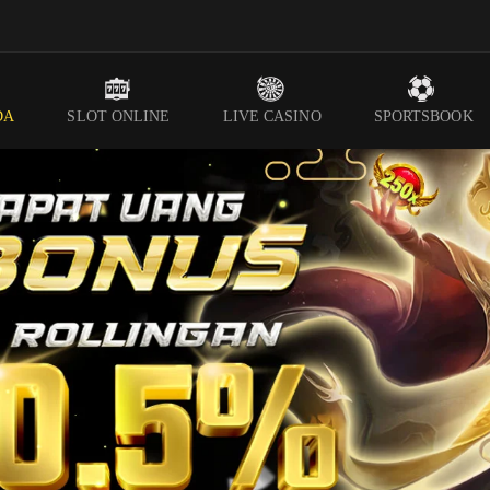
DA
SLOT ONLINE
LIVE CASINO
SPORTSBOOK