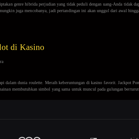
ptakan genre hibrida perjudian yang tidak peduli dengan uang-Anda tidak dap
ungkin juga mencobanya, jadi pertandingan ini akan unggul dari awal hingga 
ot di Kasino
ra
pi dalam dunia roulette. Meraih keberuntungan di kasino favorit. Jackpot Po
rmainan membutuhkan simbol yang sama untuk muncul pada gulungan berturut-t