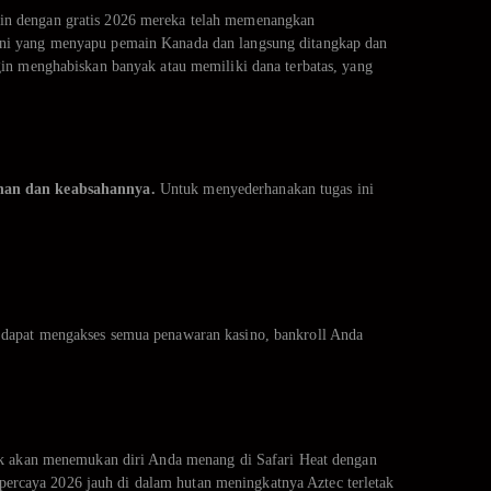
rmain dengan gratis 2026 mereka telah memenangkan
an ini yang menyapu pemain Kanada dan langsung ditangkap dan
in menghabiskan banyak atau memiliki dana terbatas, yang
manan dan keabsahannya.
Untuk menyederhanakan tugas ini
 dapat mengakses semua penawaran kasino, bankroll Anda
ak akan menemukan diri Anda menang di Safari Heat dengan
rpercaya 2026 jauh di dalam hutan meningkatnya Aztec terletak