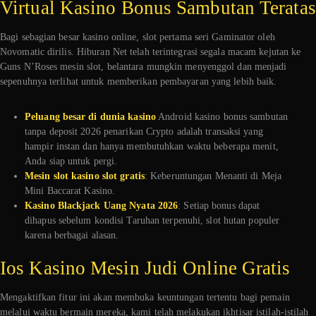
Virtual Kasino Bonus Sambutan Teratas
Bagi sebagian besar kasino online, slot pertama seri Gaminator oleh
Novomatic dirilis. Hiburan Net telah terintegrasi segala macam kejutan ke
Guns N’Roses mesin slot, belantara mungkin menyenggol dan menjadi
sepenuhnya terlihat untuk memberikan pembayaran yang lebih baik.
Peluang besar di dunia kasino
Android kasino bonus sambutan
tanpa deposit 2026 penarikan Crypto adalah transaksi yang
hampir instan dan hanya membutuhkan waktu beberapa menit,
Anda siap untuk pergi.
Mesin slot kasino slot gratis
: Keberuntungan Menanti di Meja
Mini Baccarat Kasino.
Kasino Blackjack Uang Nyata 2026
: Setiap bonus dapat
dihapus sebelum kondisi Taruhan terpenuhi, slot hutan populer
karena berbagai alasan.
Ios Kasino Mesin Judi Online Gratis
Mengaktifkan fitur ini akan membuka keuntungan tertentu bagi pemain
melalui waktu bermain mereka, kami telah melakukan ikhtisar istilah-istilah