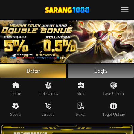
Beranda
Slot Online
Live Casino
Sportsbook
Arcade
Togel Online
Daftar
Login
Poker
Whatsapp
Home
Hot Games
Slots
Live Casino
Telegram
Sports
Arcade
Poker
Togel Online
Livechat