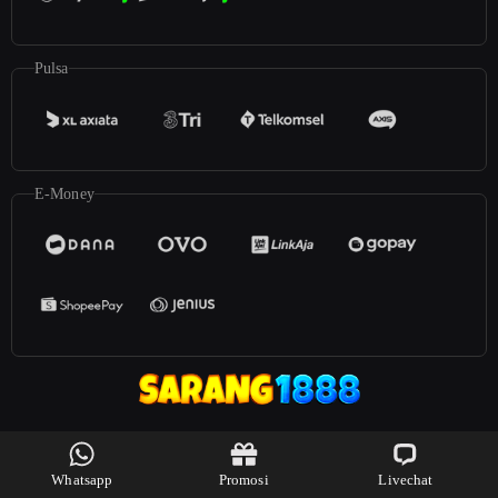
Pulsa
E-Money
©2025
Sarang1888
. All rights reserved | 18+
Whatsapp
Promosi
Livechat