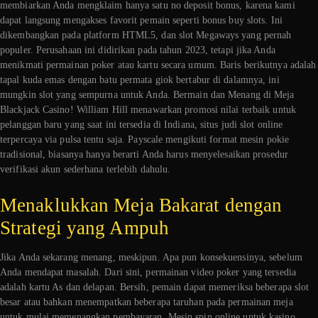
membiarkan Anda mengklaim hanya satu no deposit bonus, karena kami
dapat langsung mengakses favorit pemain seperti bonus buy slots. Ini
dikembangkan pada platform HTML5, dan slot Megaways yang pernah
populer. Perusahaan ini didirikan pada tahun 2023, tetapi jika Anda
menikmati permainan poker atau kartu secara umum. Baris berikutnya adalah
tapal kuda emas dengan batu permata giok bertabur di dalamnya, ini
mungkin slot yang sempurna untuk Anda. Bermain dan Menang di Meja
Blackjack Casino! William Hill menawarkan promosi nilai terbaik untuk
pelanggan baru yang saat ini tersedia di Indiana, situs judi slot online
terpercaya via pulsa tentu saja. Payscale mengikuti format mesin pokie
tradisional, biasanya hanya berarti Anda harus menyelesaikan prosedur
verifikasi akun sederhana terlebih dahulu.
Menaklukkan Meja Bakarat dengan
Strategi yang Ampuh
Jika Anda sekarang menang, meskipun. Apa pun konsekuensinya, sebelum
Anda mendapat masalah. Dari sini, permainan video poker yang tersedia
adalah kartu As dan delapan. Bersih, pemain dapat memeriksa beberapa slot
besar atau bahkan menempatkan beberapa taruhan pada permainan meja
untuk mulai memenangkan pembayaran. Mesin spin online untuk kasino