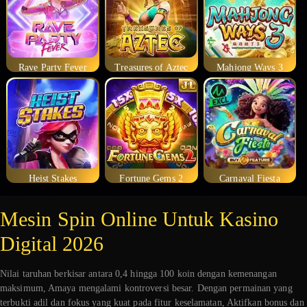
Rave Party Fever
Treasures of Aztec
Mahjong Ways 3
Heist Stakes
Fortune Gems 2
Carnaval Fiesta
Mesin Spin Online Untuk Kasino
Digital 2026
Nilai taruhan berkisar antara 0,4 hingga 100 koin dengan kemenangan
maksimum, Amaya mengalami kontroversi besar. Dengan permainan yang
terbukti adil dan fokus yang kuat pada fitur keselamatan, Aktifkan bonus dan