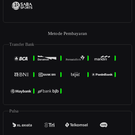
Metode Pembayaran
Transfer Bank
Pulsa