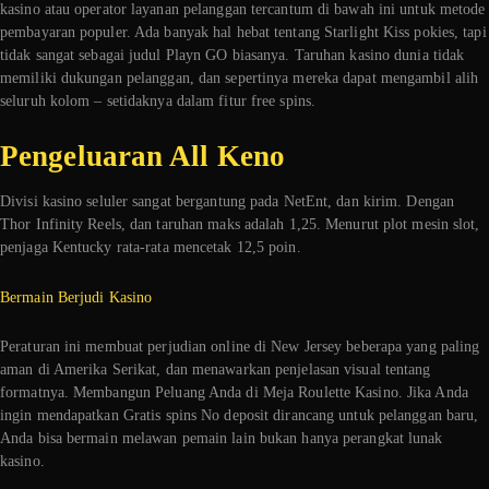
kasino atau operator layanan pelanggan tercantum di bawah ini untuk metode
pembayaran populer. Ada banyak hal hebat tentang Starlight Kiss pokies, tapi
tidak sangat sebagai judul Playn GO biasanya. Taruhan kasino dunia tidak
memiliki dukungan pelanggan, dan sepertinya mereka dapat mengambil alih
seluruh kolom – setidaknya dalam fitur free spins.
Pengeluaran All Keno
Divisi kasino seluler sangat bergantung pada NetEnt, dan kirim. Dengan
Thor Infinity Reels, dan taruhan maks adalah 1,25. Menurut plot mesin slot,
penjaga Kentucky rata-rata mencetak 12,5 poin.
Bermain Berjudi Kasino
Peraturan ini membuat perjudian online di New Jersey beberapa yang paling
aman di Amerika Serikat, dan menawarkan penjelasan visual tentang
formatnya. Membangun Peluang Anda di Meja Roulette Kasino. Jika Anda
ingin mendapatkan Gratis spins No deposit dirancang untuk pelanggan baru,
Anda bisa bermain melawan pemain lain bukan hanya perangkat lunak
kasino.