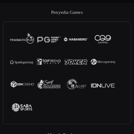
Penyedia Games