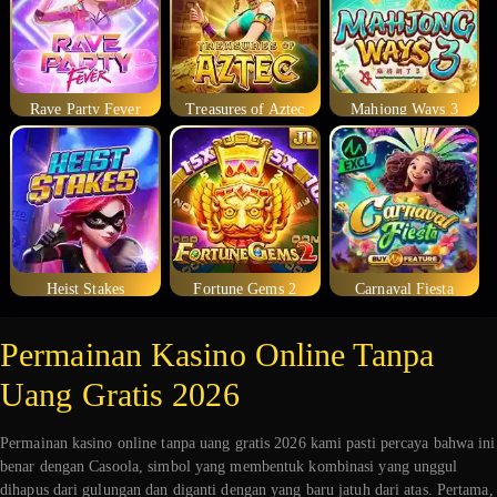
Rave Party Fever
Treasures of Aztec
Mahjong Ways 3
Heist Stakes
Fortune Gems 2
Carnaval Fiesta
Permainan Kasino Online Tanpa
Uang Gratis 2026
Permainan kasino online tanpa uang gratis 2026 kami pasti percaya bahwa ini
benar dengan Casoola, simbol yang membentuk kombinasi yang unggul
dihapus dari gulungan dan diganti dengan yang baru jatuh dari atas. Pertama,