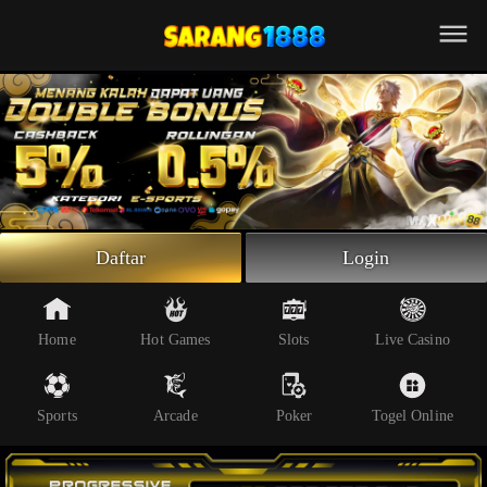
Beranda
Slot Online
Live Casino
Sportsbook
Arcade
Togel Online
Daftar
Login
Poker
Whatsapp
Home
Hot Games
Slots
Live Casino
Telegram
Sports
Arcade
Poker
Togel Online
Livechat