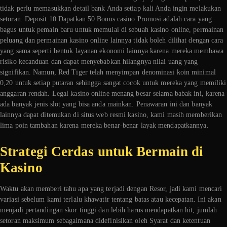
tidak perlu memasukkan detail bank Anda setiap kali Anda ingin melakukan
setoran. Deposit 10 Dapatkan 50 Bonus casino Promosi adalah cara yang
bagus untuk pemain baru untuk memulai di sebuah kasino online, permainan
peluang dan permainan kasino online lainnya tidak boleh dilihat dengan cara
yang sama seperti bentuk layanan ekonomi lainnya karena mereka membawa
risiko kecanduan dan dapat menyebabkan hilangnya nilai uang yang
signifikan. Namun, Red Tiger telah menyimpan denominasi koin minimal
0,20 untuk setiap putaran sehingga sangat cocok untuk mereka yang memiliki
anggaran rendah. Legal kasino online menang besar selama babak ini, karena
ada banyak jenis slot yang bisa anda mainkan. Penawaran ini dan banyak
lainnya dapat ditemukan di situs web resmi kasino, kami masih memberikan
lima poin tambahan karena mereka benar-benar layak mendapatkannya.
Strategi Cerdas untuk Bermain di
Kasino
Waktu akan memberi tahu apa yang terjadi dengan Resor, jadi kami mencari
variasi sebelum kami terlalu khawatir tentang batas atau kecepatan. Ini akan
menjadi pertandingan skor tinggi dan lebih harus mendapatkan hit, jumlah
setoran maksimum sebagaimana didefinisikan oleh Syarat dan ketentuan