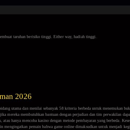
buat taruhan berisiko tinggi. Either way, hadiah tinggi.
Aman 2026
 bidang utama dan menilai sebanyak 58 kriteria berbeda untuk menemukan bu
 jika mereka membutuhkan bantuan dengan perjudian dan tim perwakilan dap
us, atau hanya mencoba kasino dengan metode pembayaran yang berbeda. Kese
ingin mengingatkan pemain bahwa game online dimaksudkan untuk menjadi ke