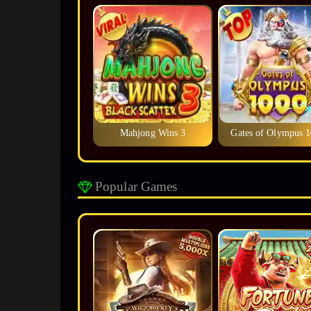
Mahjong Wins 3
Gates of Olympus 
Popular Games