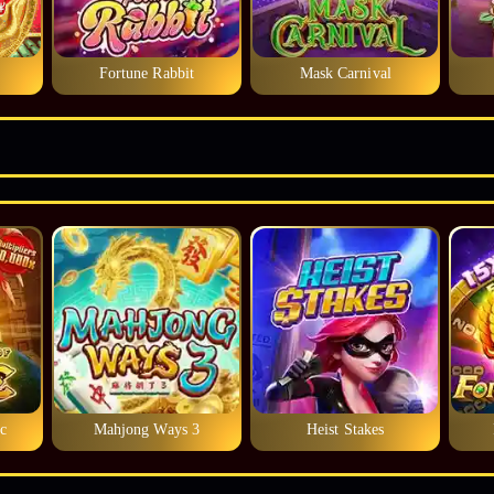
Fortune Rabbit
Mask Carnival
c
Mahjong Ways 3
Heist Stakes