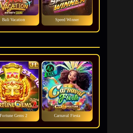
Bali Vacation
Speed Winner
Fortune Gems 2
Carnaval Fiesta