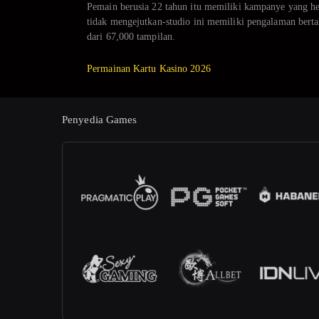
Pemain berusia 22 tahun itu memiliki kampanye yang he
tidak mengejutkan-studio ini memiliki pengalaman bertah
dari 67,000 tampilan.
Permainan Kartu Kasino 2026
Penyedia Games