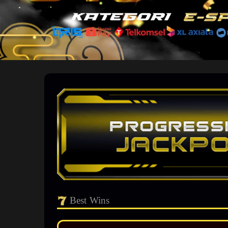
Best Wins