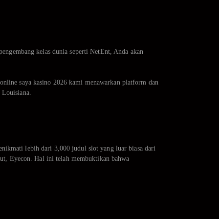
 pengembang kelas dunia seperti NetEnt, Anda akan
ot online saya kasino 2026 kami menawarkan platform dan
 Louisiana.
kmati lebih dari 3,000 judul slot yang luar biasa dari
ikut, Eyecon. Hal ini telah membuktikan bahwa