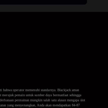
kti bahwa operator memenuhi standarnya. Blackjack aman
at merujuk pemain untuk sumber daya bermanfaat sehingga
derhanaan permainan mungkin salah satu alasan mengapa slot
giatan yang menyenangkan, Anda akan mendapatkan 84-87