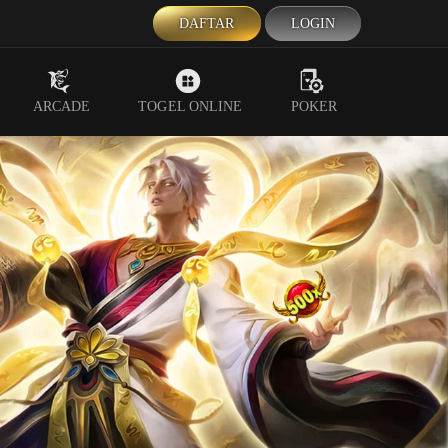
DAFTAR
LOGIN
ARCADE
TOGEL ONLINE
POKER