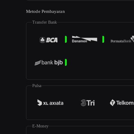
Metode Pembayaran
Transfer Bank
Pulsa
E-Money