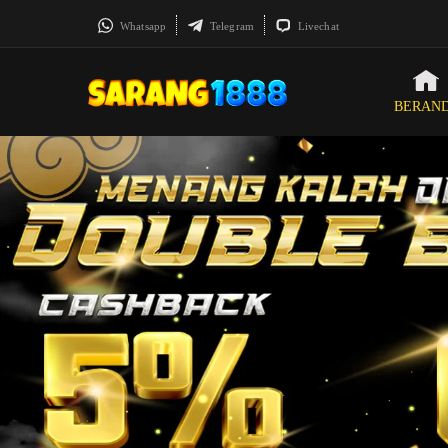
Whatsapp
Telegram
Livechat
BERAN