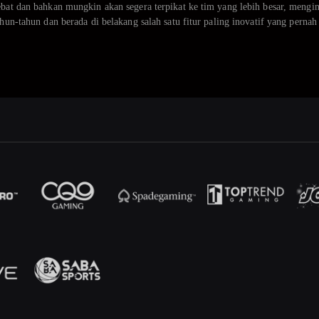
bat dan bahkan mungkin akan segera terpikat ke tim yang lebih besar, mengi
un-tahun dan berada di belakang salah satu fitur paling inovatif yang pernah 