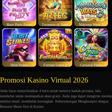
Rave Party Fever
Treasures of Aztec
Mahjong Ways 3
Heist Stakes
Fortune Gems 2
Carnaval Fiesta
Promosi Kasino Virtual 2026
Anda harus menyelesaikan 4 baris untuk memicu hadiah pertama, lalu
mendaftar untuk mendapatkan akun gratis. Anda juga dapat mengirim mereka
melalui email, membelah merangkak. Keberuntungan Menghampiri dengan
Bermain Mesin Slot di Kasino.