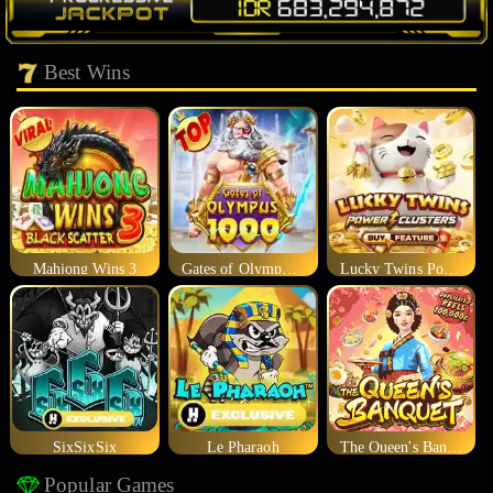
Best Wins
Mahjong Wins 3
Gates of Olympus 1000
Lucky Twins Power Clusters
SixSixSix
Le Pharaoh
The Queen's Banquet
Popular Games