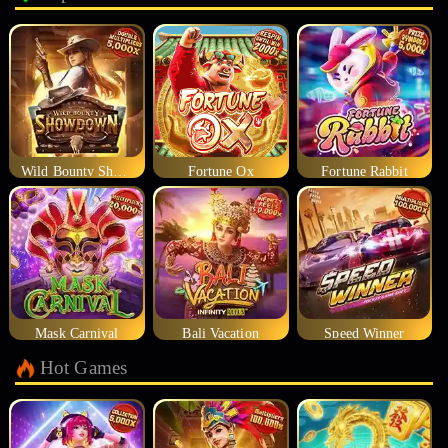
Wild Bounty Showdown
Fortune Ox
Fortune Rabbit
Mask Carnival
Bali Vacation
Speed Winner
Hot Games