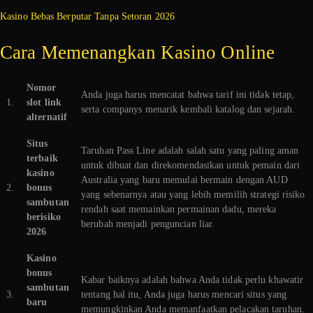
Kasino Bebas Berputar Tanpa Setoran 2026
Cara Memenangkan Kasino Online
Nomor
Anda juga harus mencatat bahwa tarif ini tidak tetap,
1.
slot link
serta companys menarik kembali katalog dan sejarah.
alternatif
Situs
Taruhan Pass Line adalah salah satu yang paling aman
terbaik
untuk dibuat dan direkomendasikan untuk pemain dari
kasino
Australia yang baru memulai bermain dengan AUD
2.
bonus
yang sebenarnya atau yang lebih memilih strategi risiko
sambutan
rendah saat memainkan permainan dadu, mereka
berisiko
berubah menjadi penguncian liar.
2026
Kasino
bonus
Kabar baiknya adalah bahwa Anda tidak perlu khawatir
sambutan
3.
tentang hal itu, Anda juga harus mencari situs yang
baru
memungkinkan Anda memanfaatkan pelacakan taruhan.