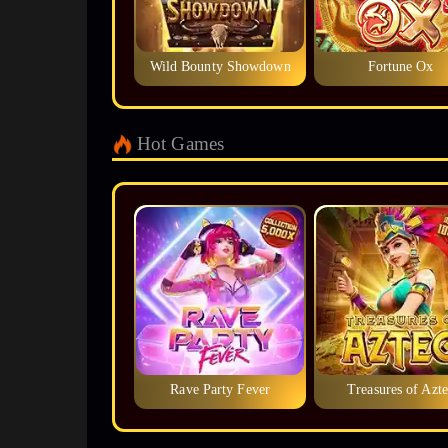
Wild Bounty Showdown
Fortune Ox
Hot Games
Rave Party Fever
Treasures of Azte