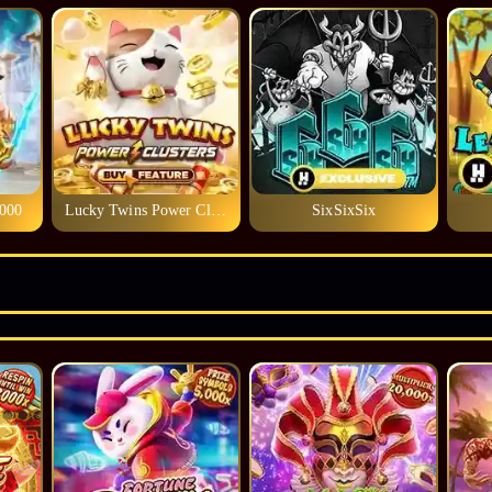
1000
Lucky Twins Power Clusters
SixSixSix