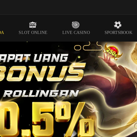
DA
SLOT ONLINE
LIVE CASINO
SPORTSBOOK