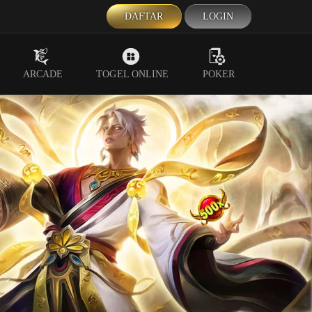
DAFTAR
LOGIN
ARCADE
TOGEL ONLINE
POKER