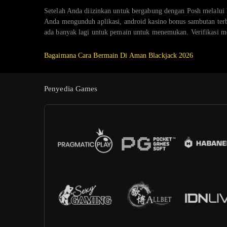
Setelah Anda diizinkan untuk bergabung dengan Posh melalui
Anda mengunduh aplikasi, android kasino bonus sambutan ter
ada banyak lagi untuk pemain untuk menemukan. Verifikasi m
Bagaimana Cara Bermain Di Aman Blackjack 2026
Penyedia Games