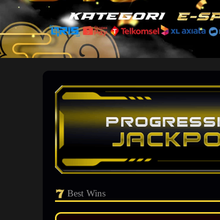
Best Wins