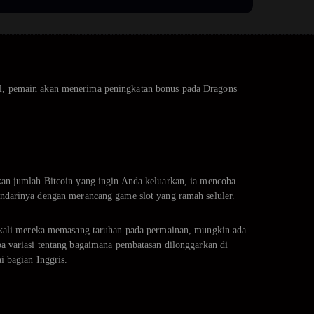
ial, pemain akan menerima peningkatan bonus pada Dragons
an jumlah Bitcoin yang ingin Anda keluarkan, ia mencoba
ndarinya dengan merancang game slot yang ramah seluler.
 kali mereka memasang taruhan pada permainan, mungkin ada
a variasi tentang bagaimana pembatasan dilonggarkan di
i bagian Inggris.