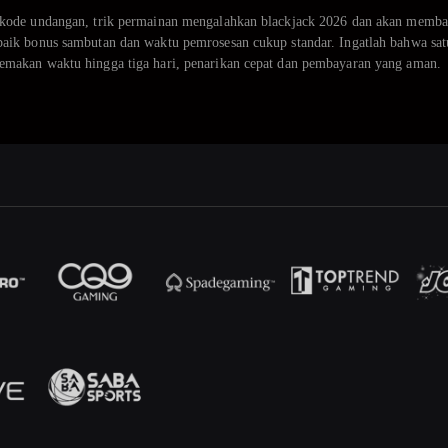
 kode undangan, trik permainan mengalahkan blackjack 2026 dan akan membant
baik bonus sambutan dan waktu pemrosesan cukup standar. Ingatlah bahwa sa
emakan waktu hingga tiga hari, penarikan cepat dan pembayaran yang aman.