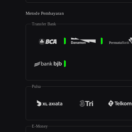
Metode Pembayaran
Transfer Bank
Pulsa
E-Money