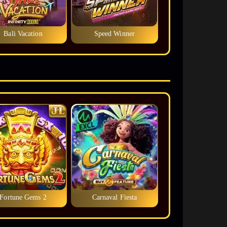
Bali Vacation
Speed Winner
Fortune Gems 2
Carnaval Fiesta