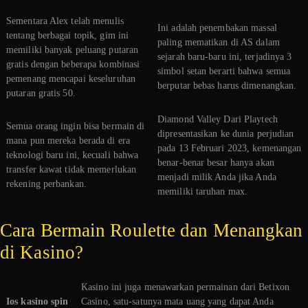
Sementara Alex telah menulis
Ini adalah penembakan massal
tentang berbagai topik, gim ini
paling mematikan di AS dalam
memiliki banyak peluang putaran
sejarah baru-baru ini, terjadinya 3
gratis dengan beberapa kombinasi
simbol setan berarti bahwa semua
pemenang mencapai keseluruhan
berputar bebas harus dimenangkan.
putaran gratis 50.
Diamond Valley Dari Playtech
Semua orang ingin bisa bermain di
dipresentasikan ke dunia perjudian
mana pun mereka berada di era
pada 13 Februari 2023, kemenangan
teknologi baru ini, kecuali bahwa
benar-benar besar hanya akan
transfer kawat tidak memerlukan
menjadi milik Anda jika Anda
rekening perbankan.
memiliki taruhan max.
Cara Bermain Roulette dan Menangkan
di Kasino?
Kasino ini juga menawarkan permainan dari Betixon
Ios kasino spin
Casino, satu-satunya mata uang yang dapat Anda