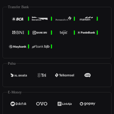
Transfer Bank
Pulsa
E-Money