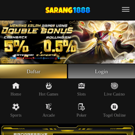
Beranda
Slot Online
Live Casino
Sportsbook
Arcade
Togel Online
Daftar
Login
Poker
Whatsapp
Home
Hot Games
Slots
Live Casino
Telegram
Sports
Arcade
Poker
Togel Online
Livechat