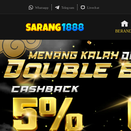
Whatsapp
Telegram
Livechat
BERAN