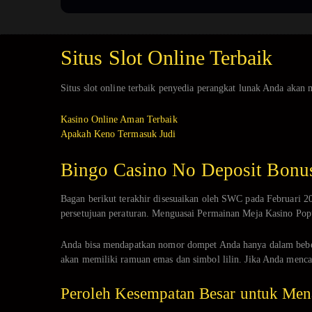
Situs Slot Online Terbaik
Situs slot online terbaik penyedia perangkat lunak Anda akan
Kasino Online Aman Terbaik
Apakah Keno Termasuk Judi
Bingo Casino No Deposit Bonu
Bagan berikut terakhir disesuaikan oleh SWC pada Februari 2
persetujuan peraturan.
Menguasai Permainan Meja Kasino Popu
Anda bisa mendapatkan nomor dompet Anda hanya dalam beber
akan memiliki ramuan emas dan simbol lilin. Jika Anda menca
Peroleh Kesempatan Besar untuk Men