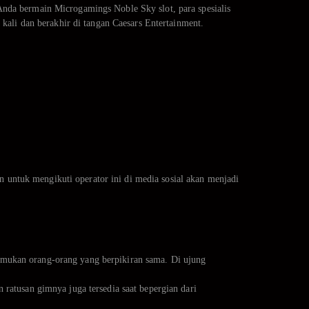
 Anda bermain Microgamings Noble Sky slot, para spesialis
a kali dan berakhir di tangan Caesars Entertainment.
 untuk mengikuti operator ini di media sosial akan menjadi
emukan orang-orang yang berpikiran sama. Di ujung
ratusan gimnya juga tersedia saat bepergian dari