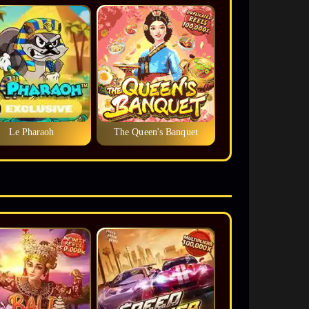
Le Pharaoh
The Queen's Banquet