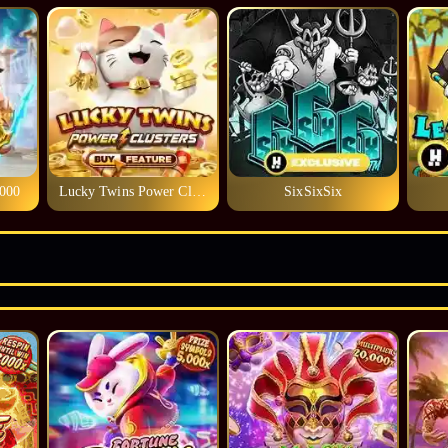
1000
Lucky Twins Power Clusters
SixSixSix