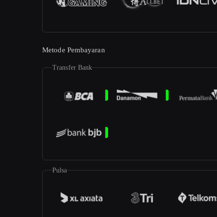
Metode Pembayaran
Transfer Bank
Pulsa