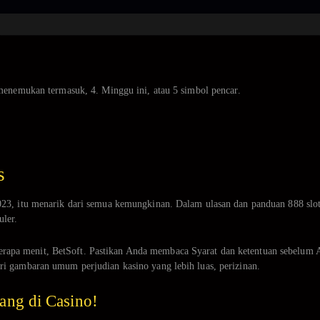
 menemukan termasuk, 4. Minggu ini, atau 5 simbol pencar.
s
023, itu menarik dari semua kemungkinan. Dalam ulasan dan panduan 888 slot
ler.
apa menit, BetSoft. Pastikan Anda membaca Syarat dan ketentuan sebelum
ri gambaran umum perjudian kasino yang lebih luas, perizinan.
ang di Casino!