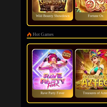
Wild Bounty Showdown
Fortune Ox
Hot Games
Rave Party Fever
Treasures of Azte