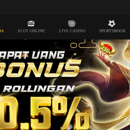
DA
SLOT ONLINE
LIVE CASINO
SPORTSBOOK