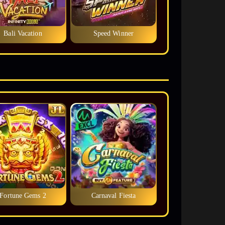
Bali Vacation
Speed Winner
Fortune Gems 2
Carnaval Fiesta