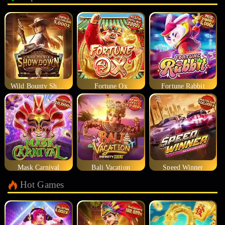
Wild Bounty Showdown
Fortune Ox
Fortune Rabbit
Mask Carnival
Bali Vacation
Speed Winner
Hot Games