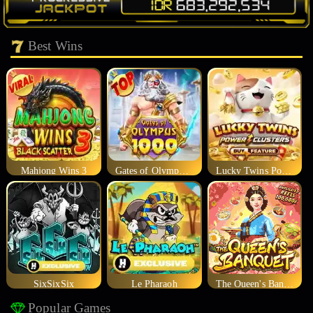
Best Wins
Mahjong Wins 3
Gates of Olympus 1000
Lucky Twins Power Clusters
SixSixSix
Le Pharaoh
The Queen's Banquet
Popular Games