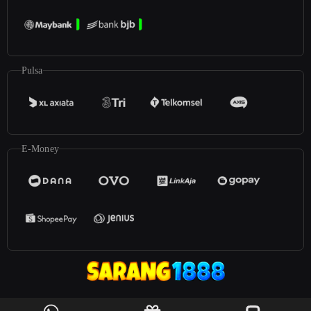
Pulsa
E-Money
©2025
Sarang1888
. All rights reserved | 18+