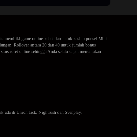
ts memiliki game online kebetulan untuk kasino ponsel Mini
ulungan. Rollover antara 20 dan 40 untuk jumlah bonus
 situs rolet online sehingga Anda selalu dapat menemukan
dak ada di Union Jack, Nightrush dan Svenplay.