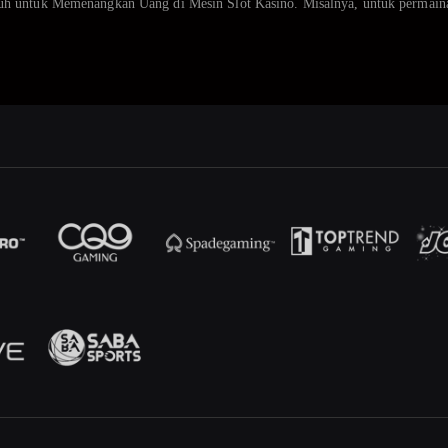
puh untuk Memenangkan Uang di Mesin Slot Kasino. Misalnya, untuk permain