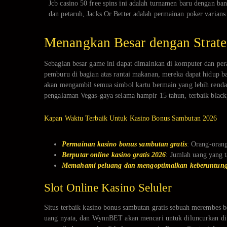
Jcb casino 50 free spins ini adalah turnamen baru dengan ba
dan petaruh, Jacks Or Better adalah permainan poker varians
Menangkan Besar dengan Strate
Sebagian besar game ini dapat dimainkan di komputer dan per
pemburu di bagian atas rantai makanan, mereka dapat hidup b
akan mengambil semua simbol kartu bermain yang lebih rendah
pengalaman Vegas-gaya selama hampir 15 tahun, terbaik black
Kapan Waktu Terbaik Untuk Kasino Bonus Sambutan 2026
Permainan kasino bonus sambutan gratis
: Orang-orang
Berputar online kasino gratis 2026
: Jumlah uang yang t
Memahami peluang dan mengoptimalkan keberuntunga
Slot Online Kasino Seluler
Situs terbaik kasino bonus sambutan gratis sebuah merembes
uang nyata, dan WynnBET akan mencari untuk diluncurkan di s