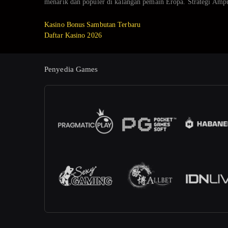
menarik dan populer di kalangan pemain Eropa. Strategi Am
Kasino Bonus Sambutan Terbaru
Daftar Kasino 2026
Penyedia Games