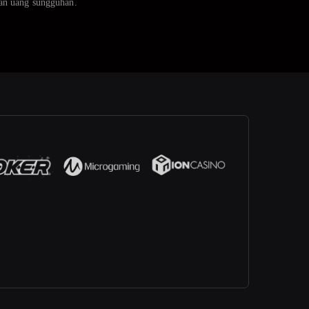
an uang sungguhan.