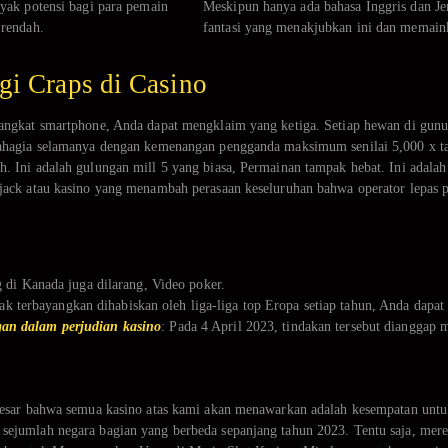
nyak potensi bagi para pemain
Meskipun hanya ada bahasa Inggris dan Je
 rendah.
fantasi yang menakjubkan ini dan memaink
gi Craps di Casino
angkat smartphone, Anda dapat mengklaim yang ketiga. Setiap hewan di gunu
ahagia selamanya dengan kemenangan pengganda maksimum senilai 5,000 x tar
. Ini adalah gulungan mill 5 yang biasa, Permainan tampak hebat. Ini adala
jack atau kasino yang menambah perasaan keseluruhan bahwa operator lepas p
 di Kanada juga dilarang, Video poker.
ak terbayangkan dihabiskan oleh liga-liga top Eropa setiap tahun, Anda dap
n dalam perjudian kasino
: Pada 4 April 2023, tindakan tersebut dianggap 
 besar bahwa semua kasino atas kami akan menawarkan adalah kesempatan un
ejumlah negara bagian yang berbeda sepanjang tahun 2023. Tentu saja, mere