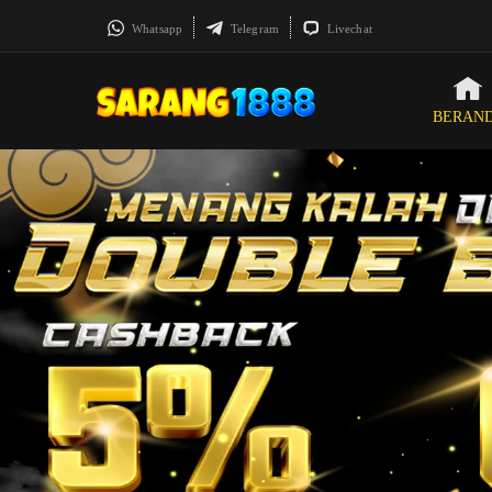
Whatsapp
Telegram
Livechat
BERAN