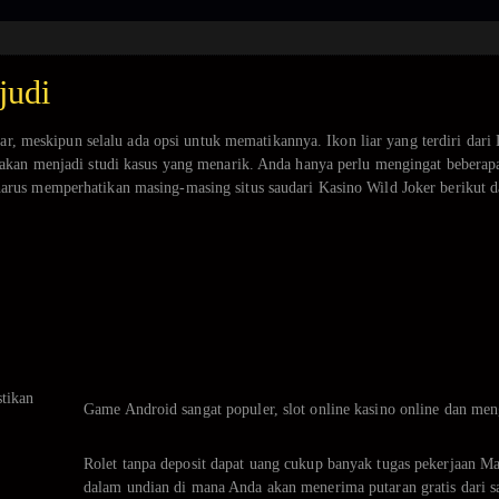
judi
besar, meskipun selalu ada opsi untuk mematikannya. Ikon liar yang terdiri d
t akan menjadi studi kasus yang menarik. Anda hanya perlu mengingat bebera
rus memperhatikan masing-masing situs saudari Kasino Wild Joker berikut dan
stikan
Game Android sangat populer, slot online kasino online dan meng
Rolet tanpa deposit dapat uang cukup banyak tugas pekerjaan M
dalam undian di mana Anda akan menerima putaran gratis dari sa