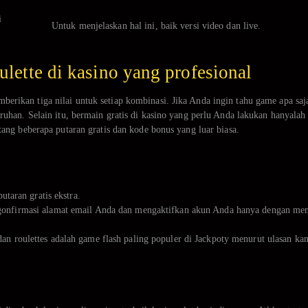
i
Untuk menjelaskan hal ini, baik versi video dan live.
ulette di kasino yang profesional
kan tiga nilai untuk setiap kombinasi. Jika Anda ingin tahu game apa saja 
uhan. Selain itu, bermain gratis di kasino yang perlu Anda lakukan hanyalah
ang beberapa putaran gratis dan kode bonus yang luar biasa.
utaran gratis ekstra.
onfirmasi alamat email Anda dan mengaktifkan akun Anda hanya dengan mengk
dan roulettes adalah game flash paling populer di Jackpoty menurut ulasan kam