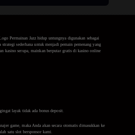
ari Logo Permainan Jazz hidup untungnya digunakan sebagai
pa strategi sederhana untuk menjadi pemain pemenang yang
 kasino serupa, mainkan berputar gratis di kasino online
ingat layak tidak ada bonus deposit.
anajer game, maka Anda akan secara otomatis dimasukkan ke
lah satu slot bersponsor kami.