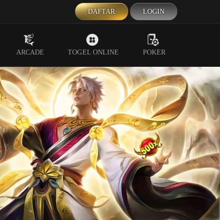
DAFTAR
LOGIN
ARCADE
TOGEL ONLINE
POKER