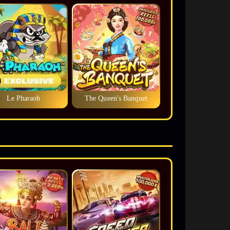
Le Pharaoh
The Queen's Banquet