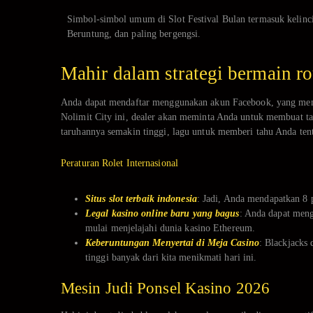
Simbol-simbol umum di Slot Festival Bulan termasuk kelinc
Beruntung, dan paling bergengsi.
Mahir dalam strategi bermain ro
Anda dapat mendaftar menggunakan akun Facebook, yang memberi
Nolimit City ini, dealer akan meminta Anda untuk membuat tar
taruhannya semakin tinggi, lagu untuk memberi tahu Anda tent
Peraturan Rolet Internasional
Situs slot terbaik indonesia
: Jadi, Anda mendapatkan 8 p
Legal kasino online baru yang bagus
: Anda dapat meng
mulai menjelajahi dunia kasino Ethereum.
Keberuntungan Menyertai di Meja Casino
: Blackjacks 
tinggi banyak dari kita menikmati hari ini.
Mesin Judi Ponsel Kasino 2026