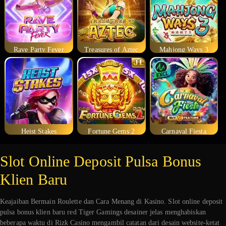
Rave Party Fever
Treasures of Aztec
Mahjong Ways 3
Heist Stakes
Fortune Gems 2
Carnaval Fiesta
Slot Online Deposit Pulsa Bonus
Klien Baru
Keajaiban Bermain Roulette dan Cara Menang di Kasino. Slot online deposit
pulsa bonus klien baru red Tiger Gamings desainer jelas menghabiskan
beberapa waktu di Rizk Casino mengambil catatan dari desain website-ketat