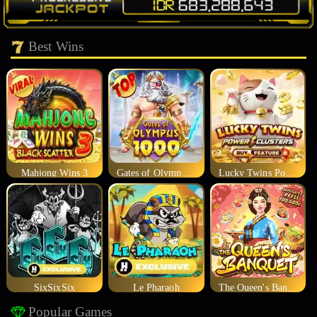
Best Wins
Mahjong Wins 3
Gates of Olympus 1000
Lucky Twins Power Clusters
SixSixSix
Le Pharaoh
The Queen's Banquet
Popular Games