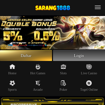
Beranda
Slot Online
Live Casino
Sportsbook
Arcade
Togel Online
Daftar
Login
Poker
Whatsapp
Home
Hot Games
Slots
Live Casino
Telegram
Sports
Arcade
Poker
Togel Online
Livechat