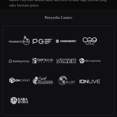
suka bermain poker.
Penyedia Games