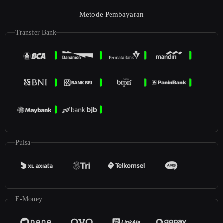
Metode Pembayaran
Transfer Bank
Pulsa
E-Money